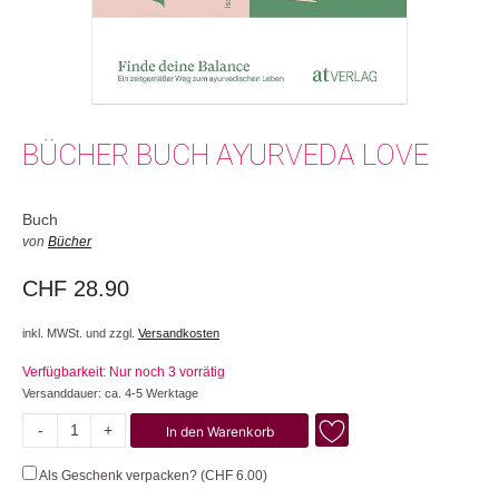
BÜCHER BUCH AYURVEDA LOVE
Buch
von
Bücher
CHF
28.90
inkl. MWSt. und zzgl.
Versandkosten
Verfügbarkeit: Nur noch 3 vorrätig
Versanddauer: ca. 4-5 Werktage
-
+
In den Warenkorb
Ayurveda
Love
Als Geschenk verpacken? (
CHF
6.00
)
Menge