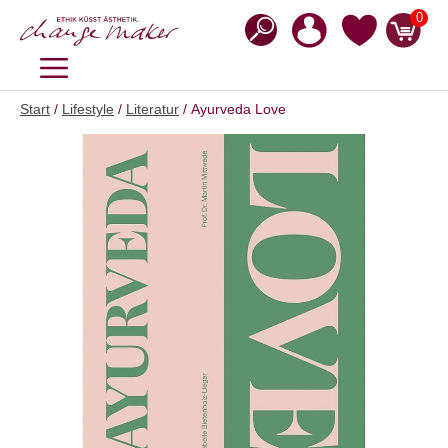
Zum
0
Inhalt
springen
MENÜ
Start
/
Lifestyle
/
Literatur
/ Ayurveda Love