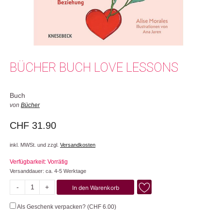
BÜCHER BUCH LOVE LESSONS
Buch
von
Bücher
CHF
31.90
inkl. MWSt. und zzgl.
Versandkosten
Verfügbarkeit: Vorrätig
Versanddauer: ca. 4-5 Werktage
-
+
In den Warenkorb
Love
Lessons
Als Geschenk verpacken? (
CHF
6.00
)
Menge