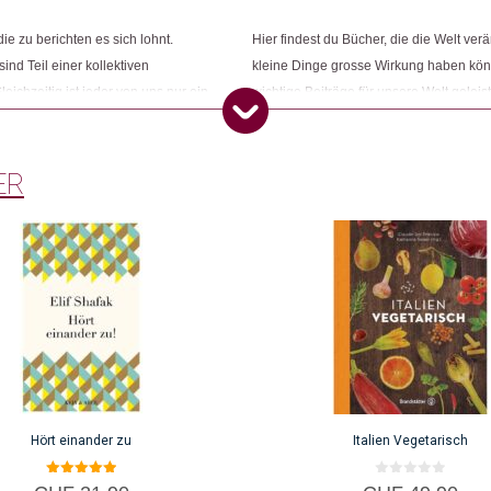
Kategorien:
Lifestyle
,
Literatur
ie zu berichten es sich lohnt.
Hier findest du Bücher, die die Welt ver
Weitere Produkte shoppen, die diesem Cha
nd Teil einer kollektiven
kleine Dinge grosse Wirkung haben kön
Dieses Produkt weiterempfehlen:
eichzeitig ist jeder von uns nur ein
wichtige Beiträge für unsere Welt gelei
ten und Hoffnungen konfrontiert
grüneren Welt. Aber auch Kinderbücher, 
nd unseren Horizont zu erweitern.
inspirieren und ermutigen wird!
ER
Hört einander zu
Italien Vegetarisch
5.00
0