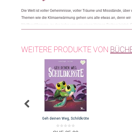
Die Welt ist voller Geheimnisse, voller Träume und Missstände, über d
Themen wie die Klimaerwärmung gehen uns alle etwas an, denn wir si
Weltbevölkerung, zu der jeder von uns einen kleinen Beitrag leistet. Gl
Mensch unter vielen Milliarden, die mit ähnlichen oder gleichen Ängs
sind. Bücher helfen uns dabei, diese Themen miteinander zu teilen u
WEITERE PRODUKTE VON
BÜCH
Geh deinen Weg, Schildkröte
0