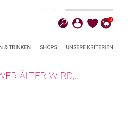
In den Warenkorb
CHF
23.90
-
+
Wer
0
älter
wird,...
Menge
N & TRINKEN
SHOPS
UNSERE KRITERIEN
ER ÄLTER WIRD,…