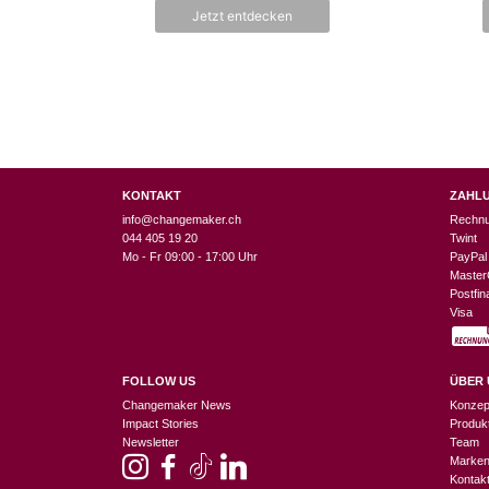
n
Jetzt entdecken
5
KONTAKT
ZAHL
info@changemaker.ch
Rechn
044 405 19 20
Twint
Mo - Fr 09:00 - 17:00 Uhr
PayPal
Master
Postfi
Visa
FOLLOW US
ÜBER 
Changemaker News
Konzep
Impact Stories
Produk
Newsletter
Team
Marke
Kontak