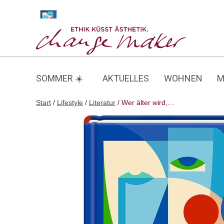
Zum
Inhalt
Wer älter wird,…
springen
SOMMER ☀️
AKTUELLES
WOHNEN
M
Start
/
Lifestyle
/
Literatur
/ Wer älter wird,…