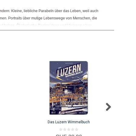
ändern: Kleine, liebliche Parabeln über das Leben, weil auch
ngemaker Kriterium entsprechen:
nen. Portraits über mutige Lebenswege von Menschen, die
stet haben. Ökologische Designideen und Visionen einer
Rezeptbücher und aufschlussreiche Literatur, die dich
Das Luzern Wimmelbuch
0