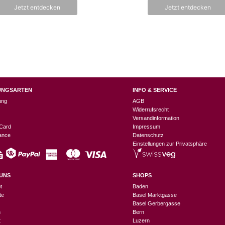
n
Jetzt entdecken
Jetzt entdecken
5
UNGSARTEN
INFO & SERVICE
ung
AGB
Widerrufsrecht
Versandinformation
Card
Impressum
nance
Datenschutz
Einstellungen zur Privatsphäre
UNS
SHOPS
t
Baden
te
Basel Marktgasse
Basel Gerbergasse
n
Bern
t
Luzern