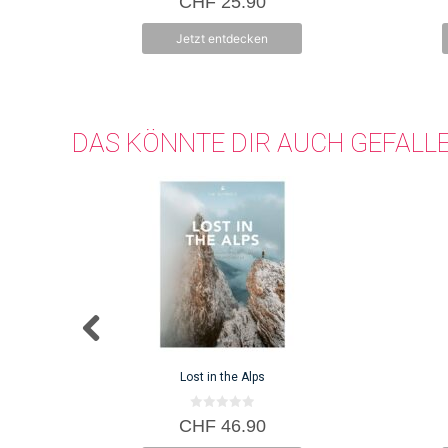
CHF
25.90
v
o
n
Jetzt entdecken
5
DAS KÖNNTE DIR AUCH GEFALL
Lost in the Alps
0
CHF
46.90
v
o