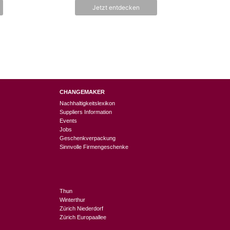
n
Jetzt entdecken
5
CHANGEMAKER
Nachhaltigkeitslexikon
Suppliers Information
Events
Jobs
Geschenkverpackung
Sinnvolle Firmengeschenke
Thun
Winterthur
Zürich Niederdorf
Zürich Europaallee