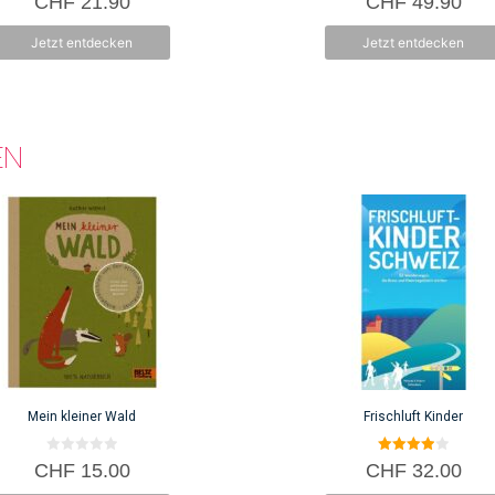
CHF
21.90
CHF
49.90
von 5
v
o
n
Jetzt entdecken
Jetzt entdecken
5
EN
Mein kleiner Wald
Frischluft Kinder
0
4.00
CHF
15.00
CHF
32.00
v
von 5
o