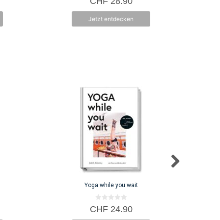
CHF
28.90
v
o
n
Jetzt entdecken
5
Yoga while you wait
0
CHF
24.90
v
o