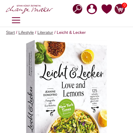
Zum
0
Inhalt
springen
MENÜ
Start
/
Lifestyle
/
Literatur
/ Leicht & Lecker