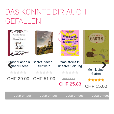
DAS KÖNNTE DIR AUCH
GEFALLEN
Grosser Panda &
Secret Places –
Was steckt in
Mi
Kleiner Drache
Schweiz
unserer Kleidung
Mein kleiner
Garten
C
0
0
0
Ursprünglicher
CHF
29.00
CHF
51.90
CHF
36.90
v
v
v
Preis
Aktueller
o
o
CHF
o
25.83
5.00
CHF
15.00
n
n
n
war:
Preis
von 5
5
5
5
CHF 36.90
ist:
Jetzt entdecken
Jetzt entdecken
Jetzt entdecken
Jetzt entdecke
CHF 25.83.