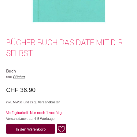
BÜCHER BUCH DAS DATE MIT DIR
SELBST
Buch
von
Bücher
CHF
36.90
inkl. MWSt. und zzgl.
Versandkosten
Verfügbarkeit: Nur noch 1 vorrätig
Versanddauer: ca. 4-5 Werktage
Das
In den Warenkorb
Date