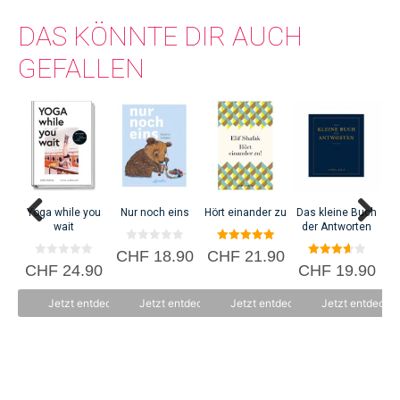
DAS KÖNNTE DIR AUCH
GEFALLEN
Yoga while you
Nur noch eins
Hört einander zu
Das kleine Buch
wait
der Antworten
0
5.00
CHF
18.90
CHF
21.90
v
von 5
0
3.67
CHF
24.90
CHF
19.90
C
o
v
von 5
n
o
5
n
Jetzt entdecken
Jetzt entdecken
Jetzt entdecken
Jetzt entdecke
5