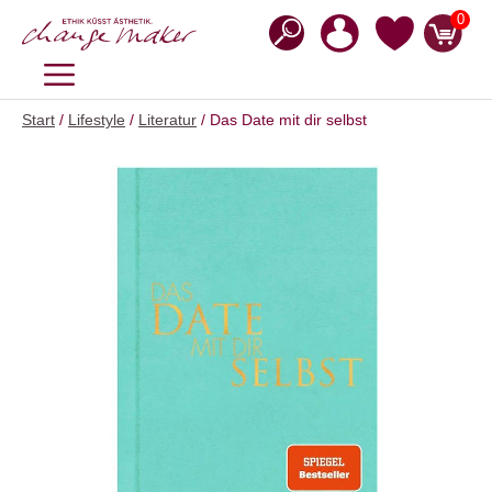
Zum
0
Inhalt
springen
MENÜ
Start
/
Lifestyle
/
Literatur
/ Das Date mit dir selbst