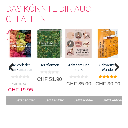
DAS KÖNNTE DIR AUCH
GEFALLEN
He
k
C
Die Welt der
Heilpflanzen
Achtsam und
Schweizer
Pflanzenfarben
stark
Wunder
0
CHF
51.90
v
0
0
5.00
Ursprünglicher
CHF
35.00
CHF
30.00
o
CHF
39.90
v
v
von 5
Preis
n
Aktueller
CHF
o
19.95
o
5
n
n
war:
Preis
5
5
CHF 39.90
ist:
Jetzt entdecken
Jetzt entdecken
Jetzt entdecken
Jetzt entdecke
CHF 19.95.