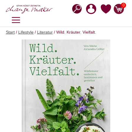
Zum
0
Inhalt
springen
MENÜ
Start
/
Lifestyle
/
Literatur
/ Wild. Kräuter. Vielfalt.