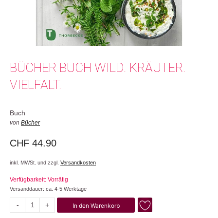
BÜCHER BUCH WILD. KRÄUTER.
VIELFALT.
Buch
von
Bücher
CHF
44.90
inkl. MWSt. und zzgl.
Versandkosten
Verfügbarkeit: Vorrätig
Versanddauer: ca. 4-5 Werktage
-
+
In den Warenkorb
Wild.