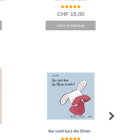
5.00
CHF
15.00
von 5
Jetzt entdecken
Nur noch kurz die Ohren…