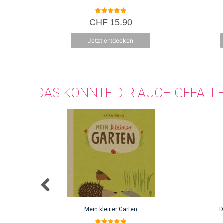
5.00
CHF
15.90
von 5
Jetzt entdecken
DAS KÖNNTE DIR AUCH GEFALL
Mein kleiner Garten
D