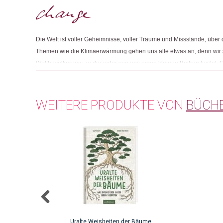
Die Welt ist voller Geheimnisse, voller Träume und Missstände, über d
Themen wie die Klimaerwärmung gehen uns alle etwas an, denn wir si
Weltbevölkerung, zu der jeder von uns einen kleinen Beitrag leistet. Gl
Mensch unter vielen Milliarden, die mit ähnlichen oder gleichen Ängs
sind. Bücher helfen uns dabei, diese Themen miteinander zu teilen u
WEITERE PRODUKTE VON
BÜCH
Uralte Weisheiten der Bäume