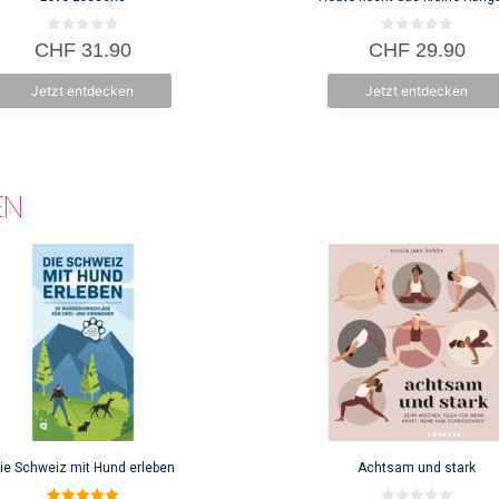
0
0
CHF
31.90
CHF
29.90
v
v
o
o
n
n
Jetzt entdecken
Jetzt entdecken
5
5
EN
ie Schweiz mit Hund erleben
Achtsam und stark