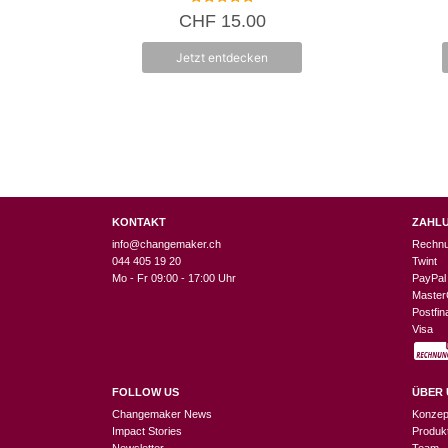
5.00
CHF
15.00
von 5
Jetzt entdecken
KONTAKT
ZAHL
info@changemaker.ch
Rechn
044 405 19 20
Twint
Mo - Fr 09:00 - 17:00 Uhr
PayPal
Master
Postfi
Visa
FOLLOW US
ÜBER 
Changemaker News
Konzep
Impact Stories
Produk