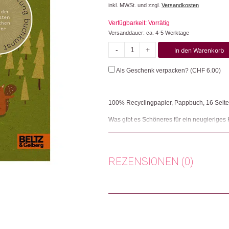
inkl. MWSt. und zzgl.
Versandkosten
Verfügbarkeit: Vorrätig
Versanddauer: ca. 4-5 Werktage
-
+
In den Warenkorb
Mein
kleiner
Als Geschenk verpacken? (
CHF
6.00
)
Wald
Menge
100% Recyclingpapier, Pappbuch, 16 Seite
Was gibt es Schöneres für ein neugieriges 
ein zu einem Streifzug durch die nahe und f
anhand wichtiger Kriterien wie Kontraste, 
in den typischen erdigen Farben der ?Nach
so ein rundum stimmiges Konzept, das ganz 
REZENSIONEN (0)
Herkunft: Deutschland
Produktion: Deutschland
Es gibt noch keine Rezensionen.
Artikelnummer: 104772.04
Kategorien:
Lifestyle
,
Literatur
Nur angemeldete Kunden, die dieses
Weitere Produkte shoppen, die diesem Cha