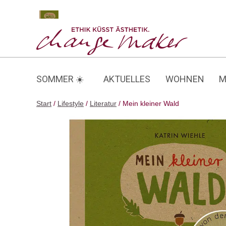
Zum
Inhalt
Mein kleiner Wald
springen
SOMMER ☀️
AKTUELLES
WOHNEN
M
Start
/
Lifestyle
/
Literatur
/ Mein kleiner Wald