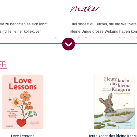
Dieses Produkt weiterempfehlen:
ie zu berichten es sich lohnt.
Hier findest du Bücher, die die Welt ver
nd Teil einer kollektiven
kleine Dinge grosse Wirkung haben kön
eichzeitig ist jeder von uns nur ein
wichtige Beiträge für unsere Welt gelei
ten und Hoffnungen konfrontiert
grüneren Welt. Aber auch Kinderbücher, 
nd unseren Horizont zu erweitern.
inspirieren und ermutigen wird!
ER
Love Lessons
Heute kocht das kleine Käng