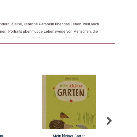
ändern: Kleine, liebliche Parabeln über das Leben, weil auch
nen. Portraits über mutige Lebenswege von Menschen, die
stet haben. Ökologische Designideen und Visionen einer
Rezeptbücher und aufschlussreiche Literatur, die dich
uru
Mein kleiner Garten