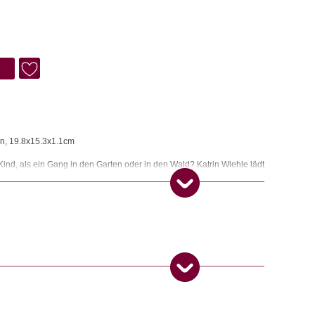
n, 19.8x15.3x1.1cm
Kind, als ein Gang in den Garten oder in den Wald? Katrin Wiehle lädt
erne Natur, die sie mit kurzen Texten unter die Lupe nimmt und
Vergleiche und Formen kindgerecht darstellt. Die neuen Naturbücher
wuchskünstlerin? sind ökologisch nachhaltig produziert und bieten
den Nerv der Zeit trifft ? Naturbücher von innen und aussen!
 Produkt gekauft haben, dürfen eine Rezension abgeben.
ngemaker Kriterium entsprechen: