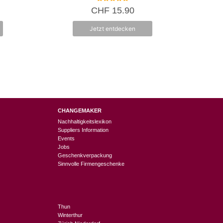
5.00
CHF
15.90
von 5
Jetzt entdecken
CHANGEMAKER
Nachhaltigkeitslexikon
Suppliers Information
Events
Jobs
Geschenkverpackung
Sinnvolle Firmengeschenke
Thun
Winterthur