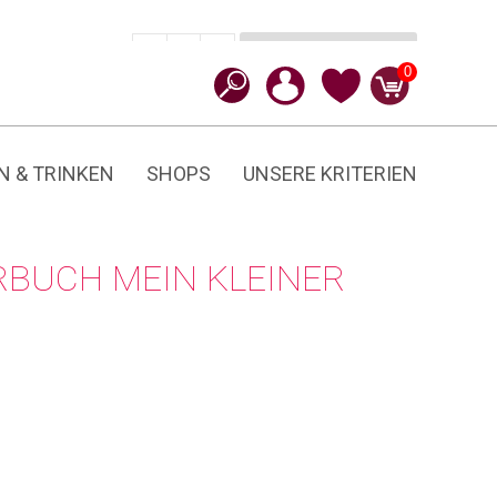
In den Warenkorb
CHF
15.00
-
+
Mein
0
kleiner
Wald
Menge
N & TRINKEN
SHOPS
UNSERE KRITERIEN
RBUCH MEIN KLEINER