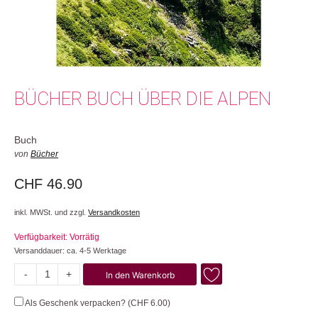
BÜCHER BUCH ÜBER DIE ALPEN
Buch
von
Bücher
CHF
46.90
inkl. MWSt. und zzgl.
Versandkosten
Verfügbarkeit: Vorrätig
Versanddauer: ca. 4-5 Werktage
-
+
In den Warenkorb
Über
die
Als Geschenk verpacken? (
CHF
6.00
)
Alpen