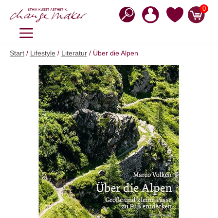
Zum
0
Inhalt
springen
MENÜ
Start
/
Lifestyle
/
Literatur
/ Über die Alpen