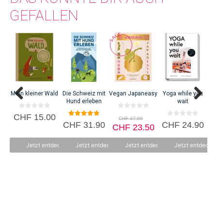
GEFALLEN
Da
C
Mein kleiner Wald
Die Schweiz mit
Vegan Japaneasy
Yoga while you
Hund erleben
wait
0
0
Ursprünglicher
CHF
15.00
CHF
47.00
v
v
5.00
0
CHF
31.90
CHF
24.90
Preis
Aktueller
o
CHF
o
23.50
von 5
v
n
n
war:
o
Preis
5
5
n
CHF 47.00
ist:
Jetzt entdecken
Jetzt entdecken
Jetzt entdecken
Jetzt entdecke
5
CHF 23.50.