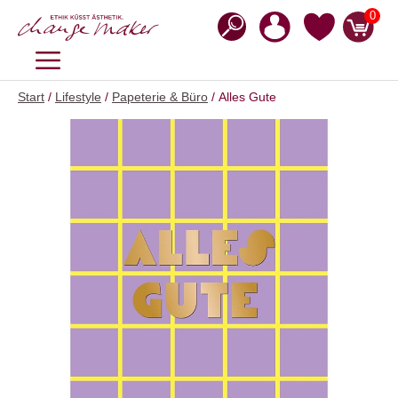
Zum
0
Inhalt
springen
MENÜ
Start
/
Lifestyle
/
Papeterie & Büro
/ Alles Gute