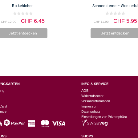
Rotkehlchen
Schneesterne – Wonderfu
0
0
Ursprünglicher
Aktueller
Ursprüngl
CHF
6.45
CHF
5.95
CHF
12.90
CHF
11.90
v
v
Preis
Preis
Preis
o
o
n
n
war:
ist:
war:
Jetzt entdecken
Jetzt entdecken
5
5
CHF 12.90
CHF 6.45.
CHF 11.9
UNGSARTEN
INFO & SERVICE
ung
AGB
Widerrufsrecht
Versandinformation
Card
Impressum
nance
Datenschutz
Einstellungen zur Privatsphäre
UNS
SHOPS