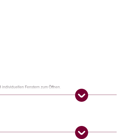
 individuellen Fenstern zum Öffnen.
apeterie & Büro
,
Weihnachtsgeschenke
ngemaker Kriterium entsprechen:
21. November 2024