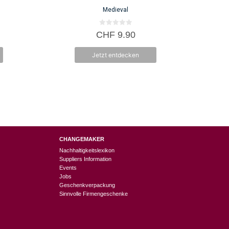
l
Medieval
0
icher
Aktueller
CHF
9.90
v
Preis
o
n
ist:
Jetzt entdecken
5
0
CHF 5.95.
CHANGEMAKER
Nachhaltigkeitslexikon
Suppliers Information
Events
Jobs
Geschenkverpackung
Sinnvolle Firmengeschenke