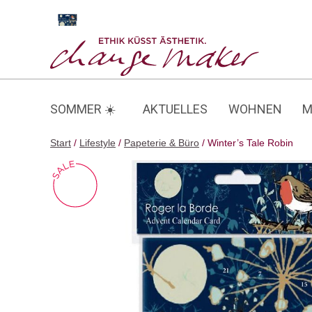
Zum
Inhalt
Winter’s Tale Robin
springen
SOMMER ☀️
AKTUELLES
WOHNEN
M
Start
/
Lifestyle
/
Papeterie & Büro
/ Winter’s Tale Robin