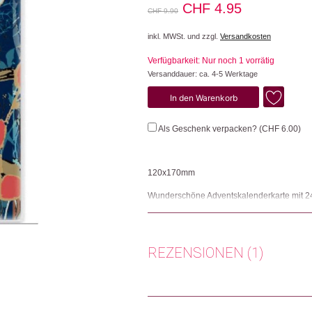
Ursprünglicher
Aktueller
CHF
4.95
CHF
9.90
Preis
Preis
inkl. MWSt. und zzgl.
Versandkosten
war:
ist:
Verfügbarkeit: Nur noch 1 vorrätig
CHF 9.90
CHF 4.95.
Versanddauer: ca. 4-5 Werktage
Winter's
In den Warenkorb
Tale
Robin
Als Geschenk verpacken? (
CHF
6.00
)
Menge
120x170mm
Wunderschöne Adventskalenderkarte mit 24
Herkunft: Schweiz
Produktion: Grossbritannien
Artikelnummer: 105852.32
REZENSIONEN (1)
Kategorien:
Adventskalender🎄
,
Lifestyle
,
P
Weitere Produkte shoppen, die diesem Cha
Anonym
(Verifizierter Käufer)
–