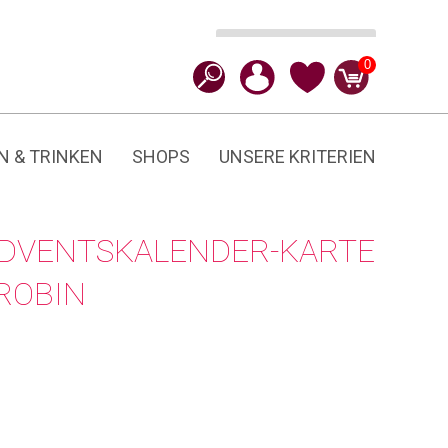
Ursprünglicher
Aktueller
In den Warenkorb
CHF
9.90
CHF
4.95
Winter's
Preis
Preis
0
Tale
war:
ist:
Robin
CHF 9.90
CHF 4.95.
Menge
N & TRINKEN
SHOPS
UNSERE KRITERIEN
ADVENTSKALENDER-KARTE
 ROBIN