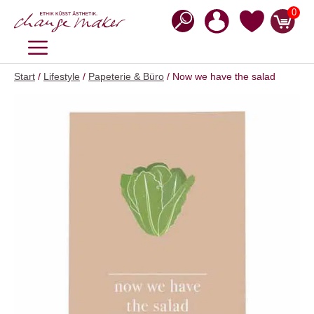
Zum
0
Inhalt
springen
MENÜ
Start
/
Lifestyle
/
Papeterie & Büro
/ Now we have the salad