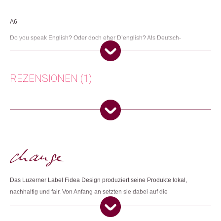
A6
Do you speak English? Oder doch eher D’english? Als Deutsch-
Sprechende meinen wir ja oft „Englisch – easy peasy“. Die Wörter sind
kurz, es gibt keine Geschlechter und konjugiert wird auch nur selten. Doch
wenn es dann ums Eingemachte, sprich ums Wortwörtliche geht, hat auch
die Weltsprache so ihre Tücken. Besonders wenn man Redewendungen
REZENSIONEN (1)
und Sprichwörter 1 zu 1 übersetzt und dabei was ganz anderes
herauskommt, als was man eigentlich sagen wollte. Damit liegt man
sprachlich zwar kreuzfalsch, humoristisch aber goldrichtig. Lacher sind
garantiert!
Lilian-Esther Krauthammer
(Verifizierter
Käufer)
–
26. Dezember 2023
5
von 5
Herkunft: Schweiz
Produktion: Deutschland
Switzerland
Artikelnummer: 108223.04
Kategorien:
Karten
,
Lifestyle
,
Papeterie & Büro
Nur angemeldete Kunden, die dieses Produkt gekauft haben,
dürfen eine Rezension abgeben.
Weitere Produkte shoppen, die diesem Changemaker Kriterium
Das Luzerner Label Fidea Design produziert seine Produkte lokal,
entsprechen:
nachhaltig und fair. Von Anfang an setzten sie dabei auf die
Zusammenarbeit mit sozialen Institutionen und achten darauf, dass so
viele Arbeitsschritte wie möglich vor Ort ausgeführt werden. Sie wollen für