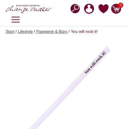
Zum
0
Inhalt
springen
MENÜ
Start
/
Lifestyle
/
Papeterie & Büro
/ You will rock it!