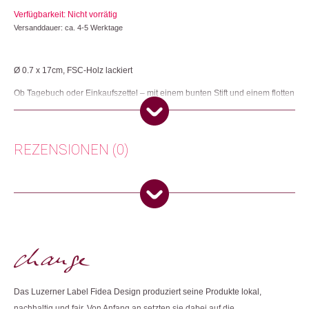
Verfügbarkeit: Nicht vorrätig
Versanddauer: ca. 4-5 Werktage
Ø 0.7 x 17cm, FSC-Holz lackiert
Ob Tagebuch oder Einkaufszettel – mit einem bunten Stift und einem flotten
Spruch schreibt sich alles etwas leichter und flüssiger.
Herkunft: Schweiz
Produktion: Tschechische Republik
REZENSIONEN (0)
Artikelnummer: 111877.02
Kategorien:
Lifestyle
,
Papeterie & Büro
Es gibt noch keine Rezensionen.
Weitere Produkte shoppen, die diesem Changemaker Kriterium
entsprechen:
Nur angemeldete Kunden, die dieses Produkt gekauft haben,
dürfen eine Rezension abgeben.
Dieses Produkt weiterempfehlen:
Das Luzerner Label Fidea Design produziert seine Produkte lokal,
nachhaltig und fair. Von Anfang an setzten sie dabei auf die