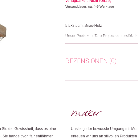
Verfügbarkeit: Nicht vorrätig
CHF 6.90
CHF 3.45.
Versanddauer: ca. 4-5 Werktage
5.5x2.5cm, Siras-Holz
Unser Produzent Tara Projects unterstützt
damit diese ihre Produkte unter menschen
Weltmarkt verkaufen können. Ausserdem setz
Herkunft: Schweiz
REZENSIONEN (0)
Produktion: Indien
Artikelnummer: 111339.06
Kategorien:
Lifestyle
,
Papeterie & Büro
,
Ste
Es gibt noch keine Rezensionen.
Weitere Produkte shoppen, die diesem Cha
Nur angemeldete Kunden, die dieses
Dieses Produkt weiterempfehlen:
Sie die Gewissheit, dass es eine
Uns liegt der bewusste Umgang mit Me
. Sie handelt von fair entlöhnten
erfreuen wir uns an stilvollen Produkten