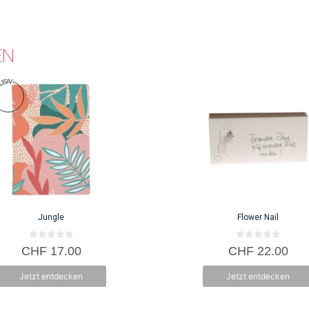
EN
Jungle
Flower Nail
0
0
CHF
17.00
CHF
22.00
v
v
o
o
n
n
Jetzt entdecken
Jetzt entdecken
5
5