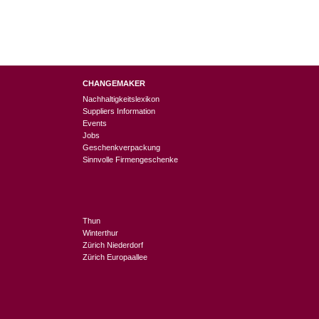
CHANGEMAKER
Nachhaltigkeitslexikon
Suppliers Information
Events
Jobs
Geschenkverpackung
Sinnvolle Firmengeschenke
Thun
Winterthur
Zürich Niederdorf
Zürich Europaallee