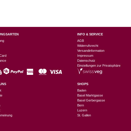
UNGSARTEN
INFO & SERVICE
ung
AGB
Widerrufsrecht
Versandinformation
Card
Impressum
nance
Datenschutz
Einstellungen zur Privatsphäre
UNS
SHOPS
t
Baden
te
Basel Marktgasse
Basel Gerbergasse
n
Bern
t
Luzern
meinung
St. Gallen