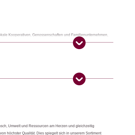
 lokale Kooperativen, Genossenschaften und Familienunternehmen,
würdigen Bedingungen produzieren und zu fairen Preisen auf dem
t sich Tara Projects gezielt gegen Kinderarbeit ein.
mpel
ngemaker Kriterium entsprechen:
 Produkt gekauft haben, dürfen eine Rezension abgeben.
nsch, Umwelt und Ressourcen am Herzen und gleichzeitig
 von höchster Qualität. Dies spiegelt sich in unserem Sortiment