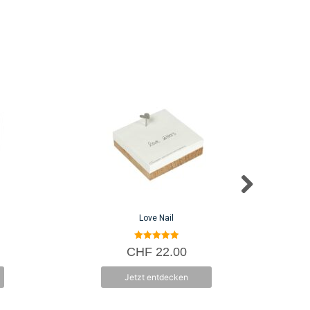
Love Nail
5.00
CHF
22.00
von 5
Jetzt entdecken