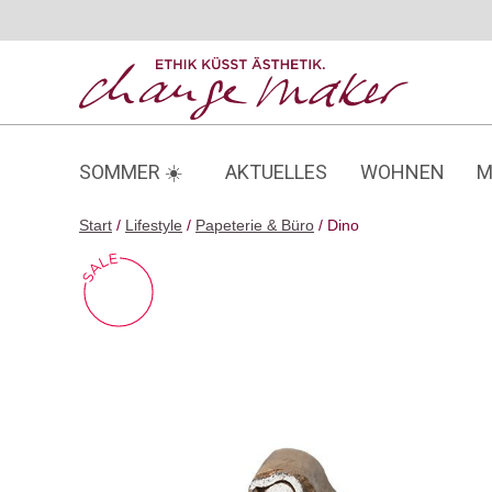
Zum
Inhalt
springen
SOMMER ☀️
AKTUELLES
WOHNEN
M
Start
/
Lifestyle
/
Papeterie & Büro
/ Dino