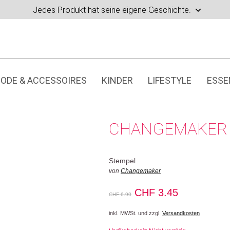
Jedes Produkt hat seine eigene Geschichte.
ODE & ACCESSOIRES
KINDER
LIFESTYLE
ESSE
CHANGEMAKER 
Stempel
von
Changemaker
Ursprünglicher
Aktueller
CHF
3.45
CHF
6.90
Preis
Preis
inkl. MWSt. und zzgl.
Versandkosten
war:
ist: