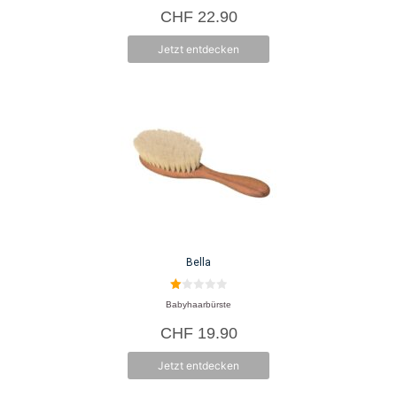
o
CHF
22.90
n
5
Jetzt entdecken
Bella
1.
Babyhaarbürste
00
vo
CHF
19.90
n
5
Jetzt entdecken