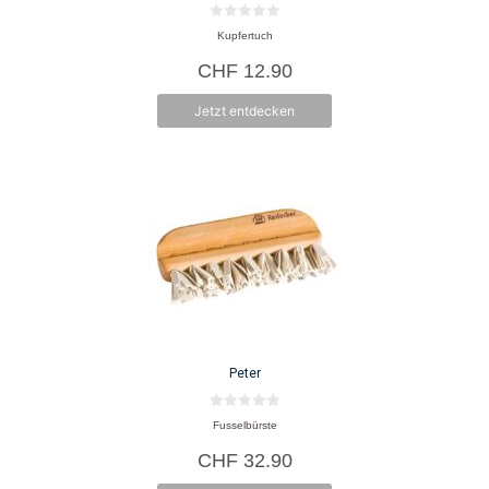
0
Kupfertuch
v
o
CHF
12.90
n
5
Jetzt entdecken
Peter
0
Fusselbürste
v
o
CHF
32.90
n
5