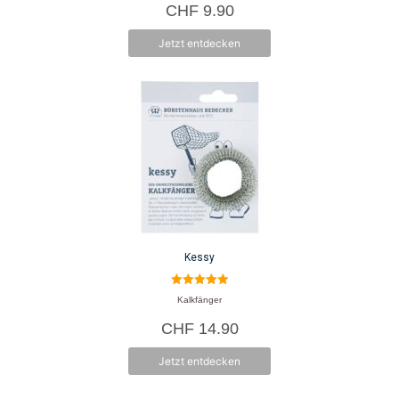
CHF
9.90
n
5
Jetzt entdecken
Kessy
5.00
Kalkfänger
von 5
CHF
14.90
Jetzt entdecken