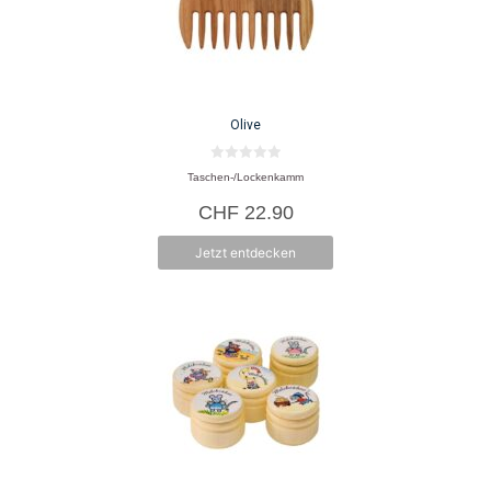
Olive
0
Taschen-/Lockenkamm
v
o
CHF
22.90
n
5
Jetzt entdecken