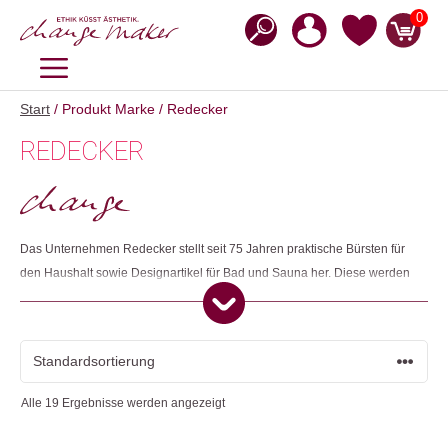
Zum
0
Inhalt
springen
MENÜ
Start
/ Produkt Marke / Redecker
REDECKER
Das Unternehmen Redecker stellt seit 75 Jahren praktische Bürsten für
den Haushalt sowie Designartikel für Bad und Sauna her. Diese werden
in sorgfältiger Handarbeit in Deutschland hergestellt. In der
Ideenwerkstatt werden neue, nützliche Produkte zu folgenden Fragen
entwickelt: Wie kommt der Staub aus dem Heizkörper? Wie entstaubt
man Vorhänge? etc. Redecker Staubbürsten, -feger, -besen und -wedel
sind sozusagen spezialisierte Staub-Kammerjagende und nehmen
Alle 19 Ergebnisse werden angezeigt
gemeinsam mit dir den Kampf gegen Spinnweben, Wollmäuse und
Flusenverstecke auf.