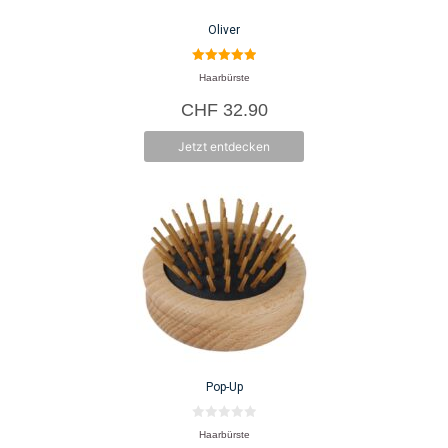
Oliver
5.00
Haarbürste
von 5
CHF
32.90
Jetzt entdecken
Pop-Up
0
Haarbürste
v