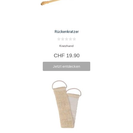
Rückenkratzer
0
Kratzhand
v
o
CHF
19.90
n
5
Jetzt entdecken