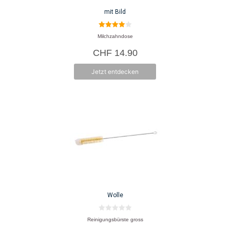
mit Bild
4.00
Milchzahndose
von 5
CHF
14.90
Jetzt entdecken
Wolle
0
Reinigungsbürste gross
v
o