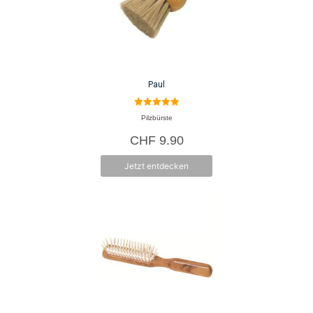
Paul
5.00
Pilzbürste
von 5
CHF
9.90
Jetzt entdecken