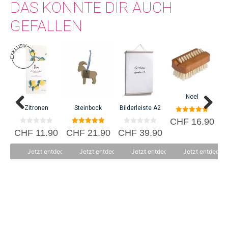
DAS KÖNNTE DIR AUCH
Jahren wurde aus den Marktfahrern bald ein kleines
Grosshandelsunternehmen.
GEFALLEN
C
Noel
Zitronen
Steinbock
Bilderleiste A2
5.00
CHF
16.90
von 5
0
5.00
0
CHF
11.90
CHF
21.90
CHF
39.90
v
von 5
v
o
o
n
n
Jetzt entdecken
Jetzt entdecken
Jetzt entdecken
Jetzt entdecke
5
5