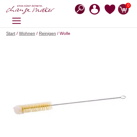
Zum
0
Inhalt
springen
MENÜ
Start
/
Wohnen
/
Reinigen
/ Wolle