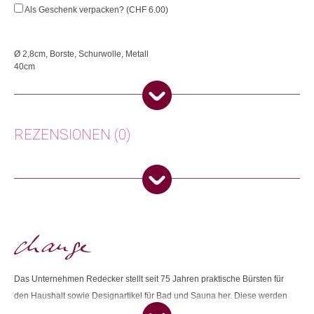
Menge
Als Geschenk verpacken? (
CHF
6.00
)
Ø 2,8cm, Borste, Schurwolle, Metall
40cm
Der Wollschopf am Ende der Bürste verhindert ein verkratzen von Gläsern
beim Reinigen und kommt schonend in jede Ecke.
Herkunft: Deutschland
REZENSIONEN (0)
Produktion: Deutschland
Artikelnummer: 106015.02
Kategorien:
Reinigen
,
Wohnen
Es gibt noch keine Rezensionen.
Weitere Produkte shoppen, die diesem Changemaker Kriterium
Nur angemeldete Kunden, die dieses Produkt gekauft haben,
entsprechen:
dürfen eine Rezension abgeben.
Das Unternehmen Redecker stellt seit 75 Jahren praktische Bürsten für
Dieses Produkt weiterempfehlen:
den Haushalt sowie Designartikel für Bad und Sauna her. Diese werden
in sorgfältiger Handarbeit in Deutschland hergestellt. In der