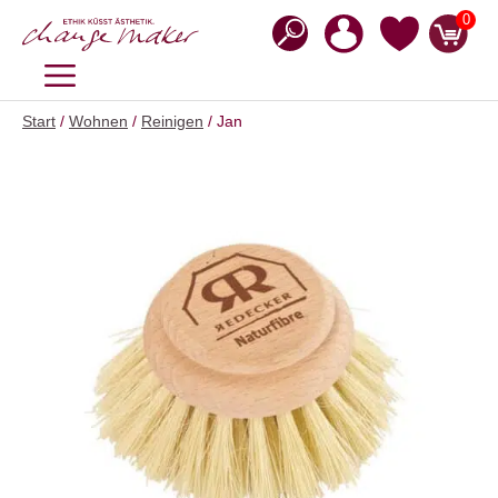
Zum
0
Inhalt
springen
MENÜ
Start
/
Wohnen
/
Reinigen
/ Jan