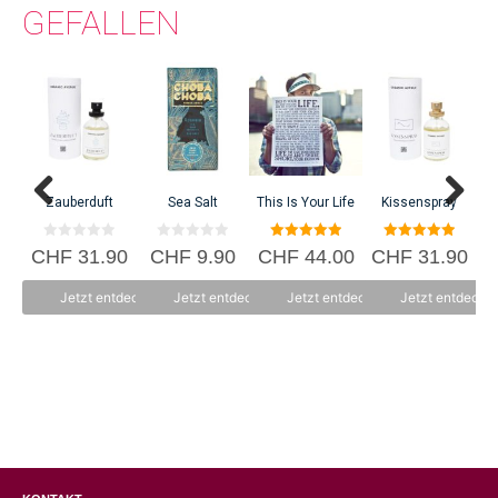
GEFALLEN
C
Zauberduft
Sea Salt
This Is Your Life
Kissenspray
0
0
5.00
5.00
CHF
31.90
CHF
9.90
CHF
44.00
CHF
31.90
v
v
von 5
von 5
o
o
n
n
Jetzt entdecken
Jetzt entdecken
Jetzt entdecken
Jetzt entdecke
5
5