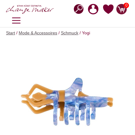
Zum
0
Inhalt
springen
MENÜ
Start
/
Mode & Accessoires
/
Schmuck
/ Yogi