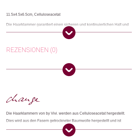
11.5x4.5x6.5cm, Celluloseacetat
Die Haarklammer garantiert einen sicheren und kontinuierlichen Halt und
das Design jeder Klammer ist liebevoll und einzigartig.
Herkunft: Deutschland
Produktion: China
REZENSIONEN (0)
Artikelnummer: 112057.01
Kategorien:
Mode & Accessoires
,
Schmuck
Es gibt noch keine Rezensionen.
Weitere Produkte shoppen, die diesem Changemaker Kriterium
entsprechen:
Nur angemeldete Kunden, die dieses Produkt gekauft haben,
dürfen eine Rezension abgeben.
Dieses Produkt weiterempfehlen:
Die Haarklammern von by Vivi. werden aus Celluloseacetat hergestellt.
Dies wird aus den Fasern getrockneter Baumwolle hergestellt und ist
somit 100% plastikfrei. Die Produktion findet bei einem
Partnerunternehmen in China statt. Um die fairen und sozialen