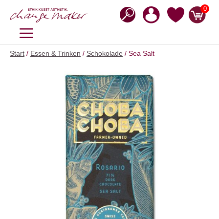
Zum
0
Inhalt
springen
MENÜ
Start
/
Essen & Trinken
/
Schokolade
/ Sea Salt