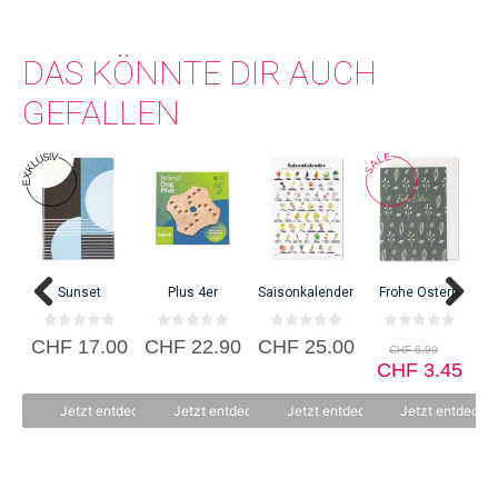
DAS KÖNNTE DIR AUCH
GEFALLEN
Sunset
Plus 4er
Saisonkalender
Frohe Ostern
0
0
0
0
Urspr
CHF
17.00
CHF
22.90
CHF
25.00
CHF
6.90
v
v
v
v
Preis
Aktu
o
o
o
CHF
o
3.45
n
n
n
n
war:
Prei
5
5
5
5
CHF 
ist:
Jetzt entdecken
Jetzt entdecken
Jetzt entdecken
Jetzt entdecke
CHF