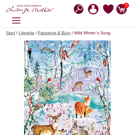
Zum
0
Inhalt
springen
MENÜ
Start
/
Lifestyle
/
Papeterie & Büro
/ Wild Winter’s Song