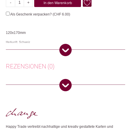
-
+
In den Warenkorb
Wild
Winter's
Als Geschenk verpacken? (
CHF
6.00
)
Song
Menge
120x170mm
Herkunft: Schweiz
Produktion: Grossbritannien
Artikelnummer: 105852.37
Kategorien:
Lifestyle
,
Papeterie & Büro
,
Weihnachtsgeschenke
REZENSIONEN (0)
Weitere Produkte shoppen, die diesem Changemaker Kriterium
entsprechen:
Es gibt noch keine Rezensionen.
Nur angemeldete Kunden, die dieses Produkt gekauft haben,
dürfen eine Rezension abgeben.
Dieses Produkt weiterempfehlen:
Happy Trade vertreibt nachhaltige und kreativ gestaltete Karten und