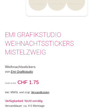
EMI GRAFIKSTUDIO
WEIHNACHTSSTICKERS
MISTELZWEIG
Weihnachtsstickers
von
Emi Grafikstudio
Ursprünglicher
Aktueller
CHF
1.75
CHF
3.50
Preis
Preis
inkl. MWSt. und zzgl.
Versandkosten
war:
ist:
Verfügbarkeit: Nicht vorrätig
CHF 3.50
CHF 1.75.
Versanddauer: ca. 4-5 Werktage