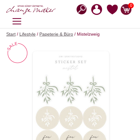
Zum
0
Inhalt
springen
MENÜ
Start
/
Lifestyle
/
Papeterie & Büro
/ Mistelzweig