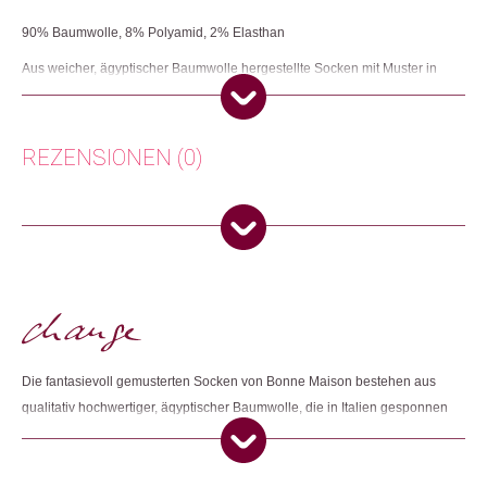
90% Baumwolle, 8% Polyamid, 2% Elasthan
Aus weicher, ägyptischer Baumwolle hergestellte Socken mit Muster in
trendigen Farben.
Herkunft: Frankreich
Produktion: Frankreich
REZENSIONEN (0)
Artikelnummer: 112523
Kategorien:
Mode
,
Mode & Accessoires
Es gibt noch keine Rezensionen.
Weitere Produkte shoppen, die diesem Changemaker Kriterium
entsprechen:
Nur angemeldete Kunden, die dieses Produkt gekauft haben,
dürfen eine Rezension abgeben.
Dieses Produkt weiterempfehlen:
Die fantasievoll gemusterten Socken von Bonne Maison bestehen aus
qualitativ hochwertiger, äqyptischer Baumwolle, die in Italien gesponnen
wird. Die Produktion findet in kleinen Familienbetrieben in Frankreich
und Portugal statt. Ein kleiner Elasthan- und Polyamid-Anteil sowie
doppelt gestrickte Fäden bei der Herstellung sorgen dafür, dass die