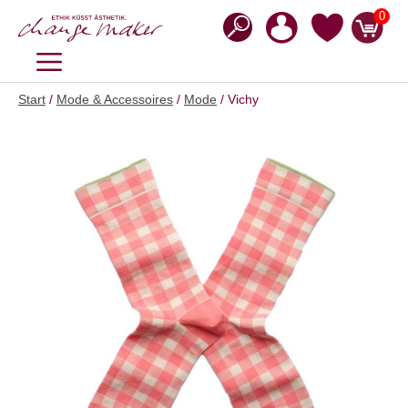
Zum
0
Inhalt
springen
MENÜ
Start
/
Mode & Accessoires
/
Mode
/ Vichy