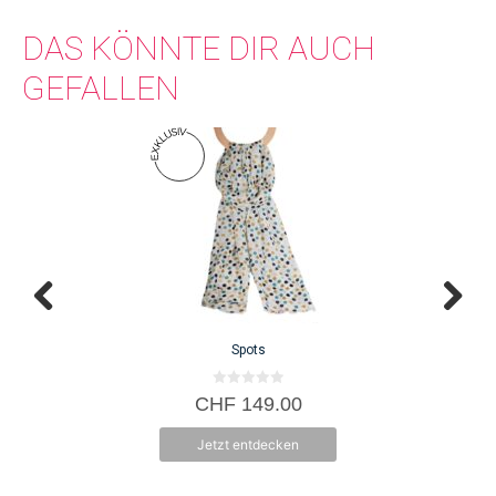
DAS KÖNNTE DIR AUCH
GEFALLEN
Spots
0
CHF
149.00
v
o
n
Jetzt entdecken
5