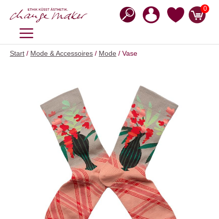
Zum
0
Inhalt
springen
MENÜ
Start
/
Mode & Accessoires
/
Mode
/ Vase