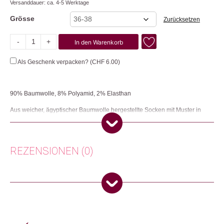
Versanddauer: ca. 4-5 Werktage
Grösse
Zurücksetzen
-
+
In den Warenkorb
Vase
Menge
Als Geschenk verpacken? (
CHF
6.00
)
90% Baumwolle, 8% Polyamid, 2% Elasthan
Aus weicher, ägyptischer Baumwolle hergestellte Socken mit Muster in
trendigen Farben.
Herkunft: Frankreich
Produktion: Frankreich
REZENSIONEN (0)
Artikelnummer: 112111
Kategorien:
Mode
,
Mode & Accessoires
Es gibt noch keine Rezensionen.
Weitere Produkte shoppen, die diesem Changemaker Kriterium
entsprechen:
Nur angemeldete Kunden, die dieses Produkt gekauft haben,
dürfen eine Rezension abgeben.