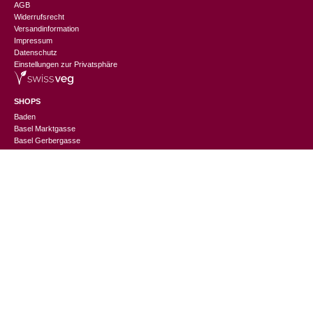
AGB
Widerrufsrecht
Versandinformation
Impressum
Datenschutz
Einstellungen zur Privatsphäre
SHOPS
Baden
CHF
22.90
Basel Marktgasse
Basel Gerbergasse
Bern
Luzern
St. Gallen
Thun
Winterthur
Zürich Niederdorf
Zürich Europaallee
CHANGEMAKER
Nachhaltigkeitslexikon
Suppliers Information
Events
Jobs
Geschenkverpackung