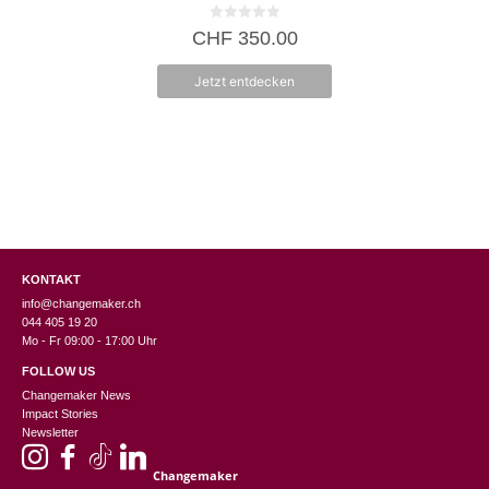
0
CHF
350.00
v
o
n
Jetzt entdecken
5
KONTAKT
info@changemaker.ch
044 405 19 20
Mo - Fr 09:00 - 17:00 Uhr
FOLLOW US
Changemaker News
Impact Stories
Newsletter
Changemaker