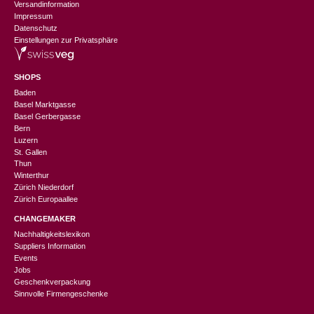
Versandinformation
Impressum
Datenschutz
Einstellungen zur Privatsphäre
SHOPS
Baden
Basel Marktgasse
Basel Gerbergasse
Bern
Luzern
St. Gallen
Thun
Winterthur
Zürich Niederdorf
Zürich Europaallee
CHANGEMAKER
Nachhaltigkeitslexikon
Suppliers Information
Events
Jobs
Geschenkverpackung
Sinnvolle Firmengeschenke
CHF
22.90