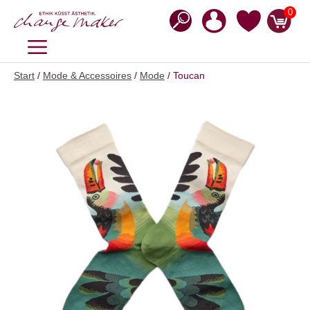
Zum
0
Inhalt
springen
MENÜ
Start
/
Mode & Accessoires
/
Mode
/ Toucan