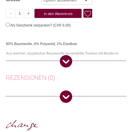
-
+
In den Warenkorb
Toucan
Menge
Als Geschenk verpacken? (
CHF
6.00
)
90% Baumwolle, 8% Polyamid, 2% Elasthan
Aus weicher, ägyptischer Baumwolle hergestellte Socken mit Muster in
trendigen Farben.
Herkunft: Frankreich
Produktion: Frankreich
REZENSIONEN (0)
Artikelnummer: 112530
Kategorien:
Mode
,
Mode & Accessoires
Es gibt noch keine Rezensionen.
Weitere Produkte shoppen, die diesem Changemaker Kriterium
entsprechen:
Nur angemeldete Kunden, die dieses Produkt gekauft haben,
dürfen eine Rezension abgeben.