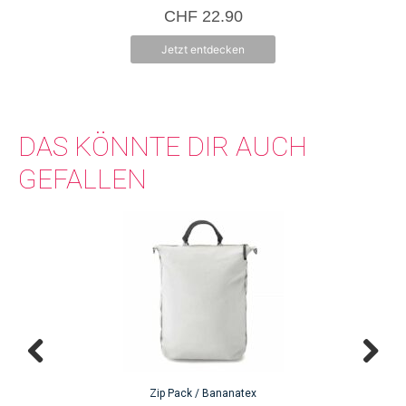
Produktseite
Pro
5.00
CHF
22.90
von 5
gewählt
gew
werden
we
Jetzt entdecken
DAS KÖNNTE DIR AUCH
GEFALLEN
Zip Pack / Bananatex