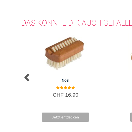
DAS KÖNNTE DIR AUCH GEFALL
Noel
5.00
CHF
16.90
von 5
Jetzt entdecken