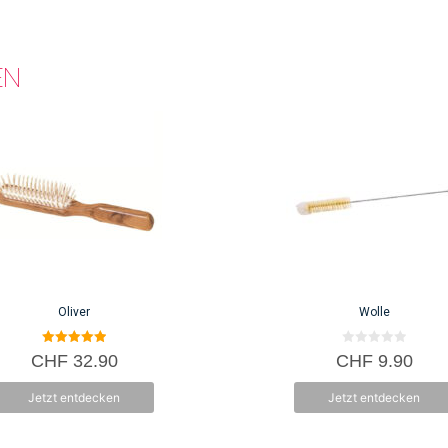
EN
Oliver
Wolle
5.00
0
CHF
32.90
CHF
9.90
von 5
v
o
n
Jetzt entdecken
Jetzt entdecken
5