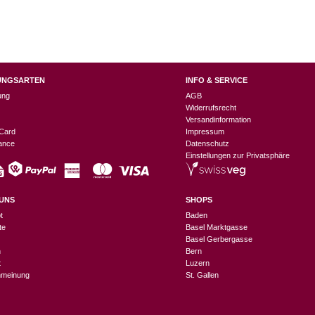
UNGSARTEN
INFO & SERVICE
ung
AGB
Widerrufsrecht
Versandinformation
Card
Impressum
nance
Datenschutz
Einstellungen zur Privatsphäre
UNS
SHOPS
t
Baden
te
Basel Marktgasse
Basel Gerbergasse
n
Bern
t
Luzern
meinung
St. Gallen