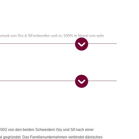
nemark von Gry & Sif entworfen und zu 100% in Nepal von sehr
gt. Gry & Sif ist ein Fair-Trade-zertifiziertes Unternehmen.
ngemaker Kriterium entsprechen:
 Produkt gekauft haben, dürfen eine Rezension abgeben.
2002 von den beiden Schwestern Gry und Sif nach einer
al gegründet. Das Familienunternehmen verbindet dänisches