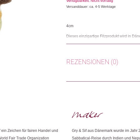
Verfügbarkeit: Nicht vorrätig
Versanddauer: ca. 4-5 Werktage
4cm
Dieses einzigartige Filzprodukt wird in Dä
erfahrenen nepalesischen Frauen handgeferti
Herkunft: Dänemark
Produktion: Nepal
REZENSIONEN (0)
Artikelnummer: 107451.09
Kategorien:
Ostern 🐰
,
Wohnen
Es gibt noch keine Rezensionen.
Weitere Produkte shoppen, die diesem Cha
Nur angemeldete Kunden, die dieses
Dieses Produkt weiterempfehlen:
f ein Zeichen für fairen Handel und
Gry & Sif aus Dänemark wurde im Jahr 
World Fair Trade Organization
Sabbatical-Reise durch Indien und Nep