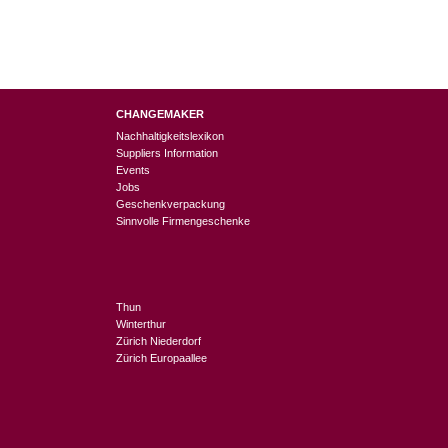
CHANGEMAKER
Nachhaltigkeitslexikon
Suppliers Information
Events
Jobs
Geschenkverpackung
Sinnvolle Firmengeschenke
Thun
Winterthur
Zürich Niederdorf
Zürich Europaallee