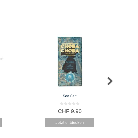
Sea Salt
0
CHF
9.90
v
o
n
Jetzt entdecken
5