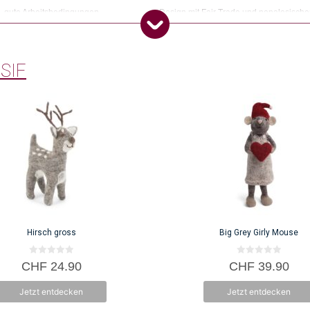
ion, gute Arbeitsbedingungen,
Design mit Fair Trade und nepalesischer
das Unternehmen.
 SIF
Hirsch gross
Big Grey Girly Mouse
0
0
CHF
24.90
CHF
39.90
v
v
o
o
n
n
Jetzt entdecken
Jetzt entdecken
5
5