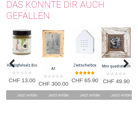
DAS KÖNNTE DIR AUCH
GEFALLEN
Härdöpfelsalz Bio
Zwitscherbox
B
Mini quadratisch
A1
0
4.87
0
CHF
13.00
CHF
65.90
C
CHF
49.90
0
v
von 5
CHF
300.00
v
v
o
o
o
n
n
n
5
5
Jetzt entdecken
Jetzt entdecken
Jetzt entdecken
Jetzt entdecke
5