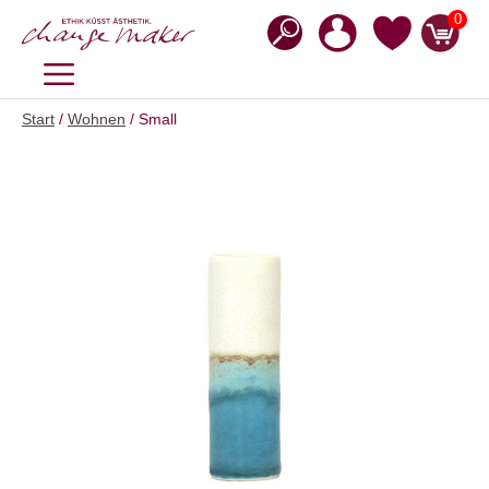
Zum
0
Inhalt
springen
MENÜ
Start
/
Wohnen
/ Small