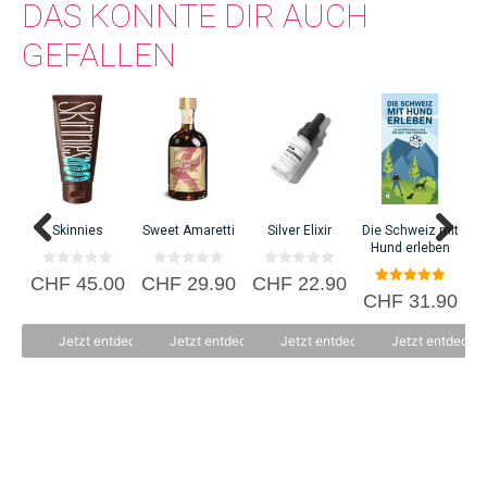
DAS KÖNNTE DIR AUCH
GEFALLEN
Skinnies
Sweet Amaretti
Silver Elixir
Die Schweiz mit
Hund erleben
0
0
0
CHF
45.00
CHF
29.90
CHF
22.90
C
v
v
v
5.00
CHF
31.90
o
o
o
von 5
n
n
n
5
5
5
Jetzt entdecken
Jetzt entdecken
Jetzt entdecken
Jetzt entdecke