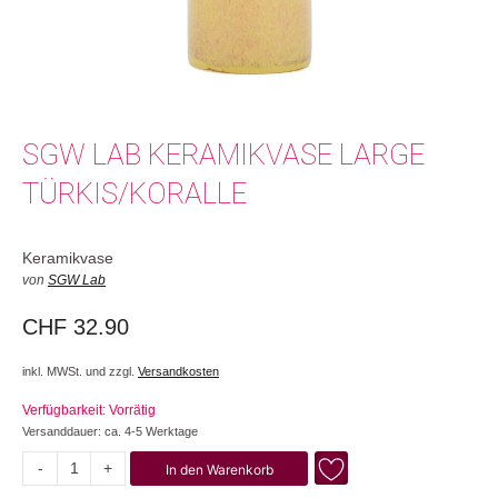
SGW LAB KERAMIKVASE LARGE
TÜRKIS/KORALLE
Keramikvase
von
SGW Lab
CHF
32.90
inkl. MWSt. und zzgl.
Versandkosten
Verfügbarkeit: Vorrätig
Versanddauer: ca. 4-5 Werktage
-
+
In den Warenkorb
Large