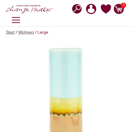
Zum
0
Inhalt
springen
MENÜ
Start
/
Wohnen
/ Large