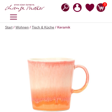
Zum
0
Inhalt
springen
MENÜ
Start
/
Wohnen
/
Tisch & Küche
/ Keramik