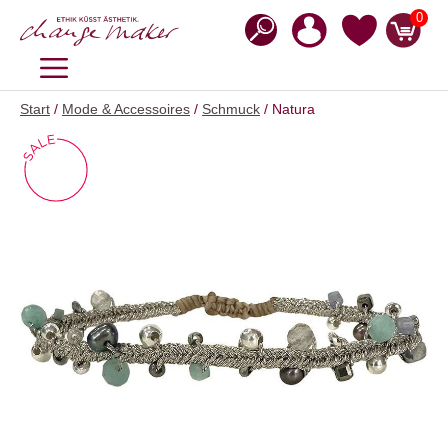
Zum
0
Inhalt
springen
MENÜ
Start
/
Mode & Accessoires
/
Schmuck
/ Natura