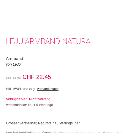
LEJU ARMBAND NATURA
Armband
von
LeJu
Ursprünglicher
Aktueller
CHF
22.45
CHF
44.90
Preis
Preis
inkl. MWSt. und zzgl.
Versandkosten
war:
ist:
Verfügbarkeit: Nicht vorrätig
CHF 44.90
CHF 22.45.
Versanddauer: ca. 4-5 Werktage
Grössenverstellbar, Natursteine, Sterlingsilber
Von kolumbianischen Kunstschaffenden nach traditionellen Methoden in