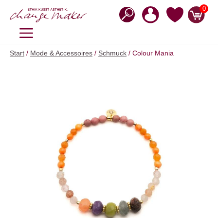
Zum
0
Inhalt
springen
MENÜ
Start
/
Mode & Accessoires
/
Schmuck
/ Colour Mania