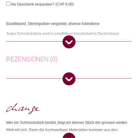
Mania
Als Geschenk verpacken? (
CHF
6.00
)
Menge
Elastikband, Sterlingsilber vergoldet, diverse Edelsteine
Jedes Schmückstück wird in sorgfältiger Handarbeit in Deutschland
hergestellt.
Herkunft: Deutschland
Produktion: Deutschland
REZENSIONEN (0)
Artikelnummer: 108863.32
Kategorien:
Armbänder
,
Mode & Accessoires
,
Schmuck
Es gibt noch keine Rezensionen.
Weitere Produkte shoppen, die diesem Changemaker Kriterium
entsprechen:
Nur angemeldete Kunden, die dieses Produkt gekauft haben,
dürfen eine Rezension abgeben.
Dieses Produkt weiterempfehlen:
Wer ein Schmückstück besitzt, trägt ein kleines Stück der grossen weiten
Welt mit sich. Denn die hochwertigen Materialien kommen aus den
unterschiedlichsten Ländern und von ausgesuchten Lieferanten, zu