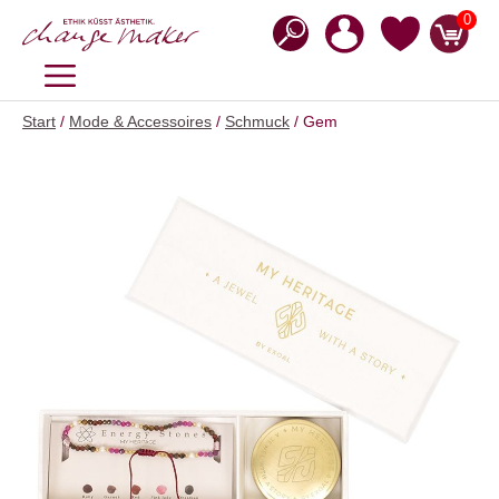
Zum
0
Inhalt
springen
MENÜ
Start
/
Mode & Accessoires
/
Schmuck
/ Gem