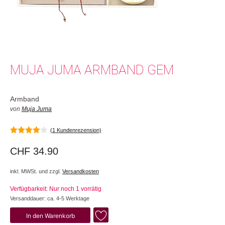
MUJA JUMA ARMBAND GEM
Armband
von
Muja Juma
(
1
Kundenrezension)
4.00
von
5
CHF
34.90
inkl. MWSt. und zzgl.
Versandkosten
Verfügbarkeit: Nur noch 1 vorrätig
Versanddauer: ca. 4-5 Werktage
Gem
In den Warenkorb
Menge