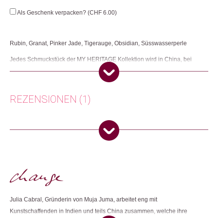
Als Geschenk verpacken? (
CHF
6.00
)
Rubin, Granat, Pinker Jade, Tigerauge, Obsidian, Süsswasserperle
Jedes Schmuckstück der MY HERITAGE Kollektion wird in China, bei
Frauen Zuhause, in Handarbeit hergestellt. Dies ermöglicht ihnen die
Arbeit an ihrem Heimatort und bei ihren Familien.
Herkunft: Niederlande
REZENSIONEN (1)
Produktion: China
Artikelnummer: 109859.30
Kategorien:
Armbänder
,
Mode & Accessoires
,
Schmuck
Anonym
(Verifizierter Käufer)
–
11. März 2026
4
von 5
Weitere Produkte shoppen, die diesem Changemaker Kriterium
Zurich, Switzerland
entsprechen:
Nur angemeldete Kunden, die dieses Produkt gekauft haben,
dürfen eine Rezension abgeben.
Julia Cabral, Gründerin von Muja Juma, arbeitet eng mit
Dieses Produkt weiterempfehlen:
Kunstschaffenden in Indien und teils China zusammen, welche ihre