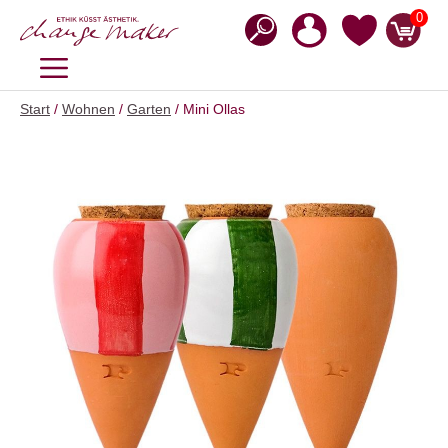
Zum
0
Inhalt
springen
MENÜ
Start
/
Wohnen
/
Garten
/ Mini Ollas