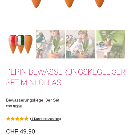
PEPIN BEWÄSSERUNGSKEGEL 3ER
SET MINI OLLAS
Bewässerungskegel 3er Set
von
pepin
(
1
Kundenrezension)
5.00
von 5
CHF
49.90