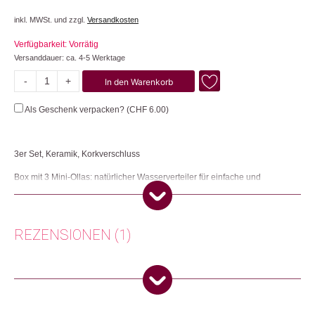
inkl. MWSt. und zzgl.
Versandkosten
Verfügbarkeit: Vorrätig
Versanddauer: ca. 4-5 Werktage
-
+
In den Warenkorb
Mini
Ollas
Als Geschenk verpacken? (
CHF
6.00
)
Menge
3er Set, Keramik, Korkverschluss
Box mit 3 Mini-Ollas: natürlicher Wasserverteiler für einfache und
ökologische Bewässerung. Der Bewässerungskegel Olla besteht aus
mikroporöser Keramik, welche auf natürliche Weise den Wasserfluss je
nach Bedarf der einzelnen Pflanzen reguliert und sie so mit optimaler
Feuchtigkeit versorgt. Den Olla einfach in die Erde stecken, mit Wasser
REZENSIONEN (1)
auffüllen und den Pflanzen beim Wachsen zusehen. Jede der Ollas ist ein
einzigartiges Kunstwerk – keine gleicht der anderen in ihrer Textur und
Oberfläche.
Elisabeth Bruderer
(Verifizierter Käufer)
–
30.
Herkunft: Frankreich
Juni 2026
5
von 5
Produktion: Portugal
Artikelnummer: 112582.01