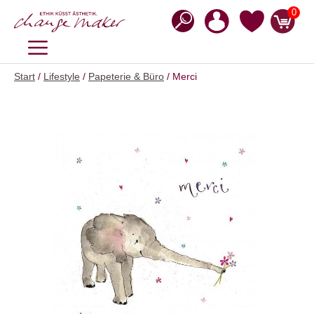
Zum
0
Inhalt
springen
MENÜ
Start
/
Lifestyle
/
Papeterie & Büro
/ Merci