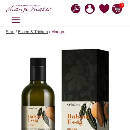
Zum
0
Inhalt
springen
MENÜ
Start
/
Essen & Trinken
/ Mango