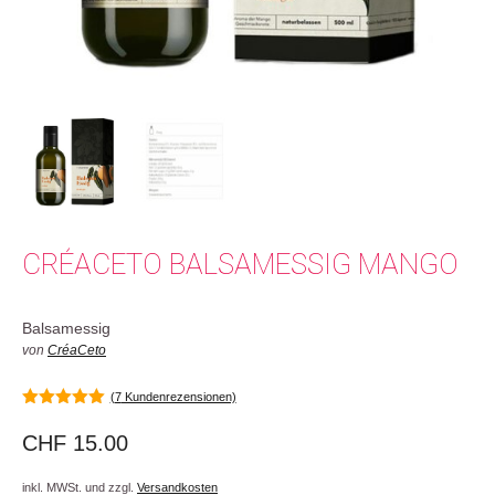
CRÉACETO BALSAMESSIG MANGO
Balsamessig
von
CréaCeto
(
7
Kundenrezensionen)
5.00
von 5
CHF
15.00
inkl. MWSt. und zzgl.
Versandkosten