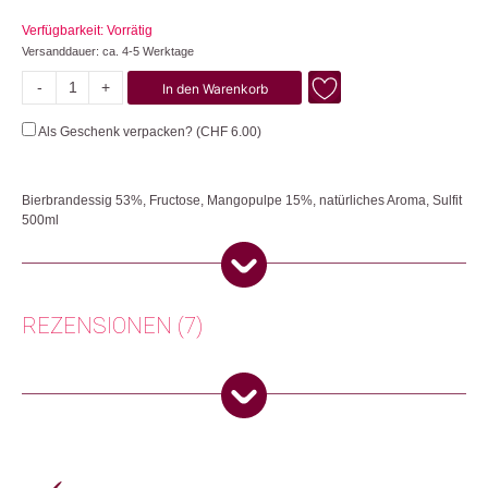
Verfügbarkeit: Vorrätig
Versanddauer: ca. 4-5 Werktage
-
+
In den Warenkorb
Mango
Menge
Als Geschenk verpacken? (
CHF
6.00
)
Bierbrandessig 53%, Fructose, Mangopulpe 15%, natürliches Aroma, Sulfit
500ml
Man nennt sie auch «die Königin unter den Exoten». Das zuckersüsse
Aroma der Mango verleiht dem Balsamessig eine wahrhaft edle
Geschmacksnote. Für den Mango-Balsam werden die sonnenverwöhnten
Früchte von Johann Dähler verwendet, einem Bauernsohn mit Appenzeller
REZENSIONEN (7)
Wurzeln, der an die Elfenbeinküste auswanderte.
Herkunft: Schweiz
Produktion: Schweiz
Anonym
(Verifizierter Käufer)
–
18. Dezember
Artikelnummer: 110500.01
2025
5
von 5
Kategorien:
Frühling 🌸
,
Essen & Trinken
Zurich, Switzerland
Weitere Produkte shoppen, die diesem Changemaker Kriterium