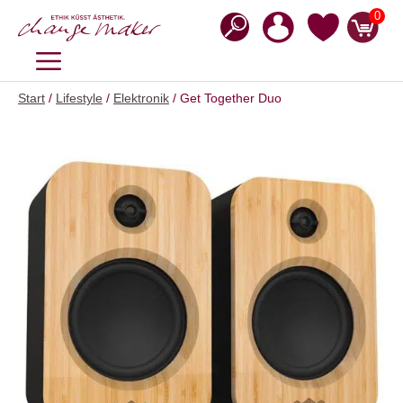
Zum
0
Inhalt
springen
MENÜ
Start
/
Lifestyle
/
Elektronik
/ Get Together Duo