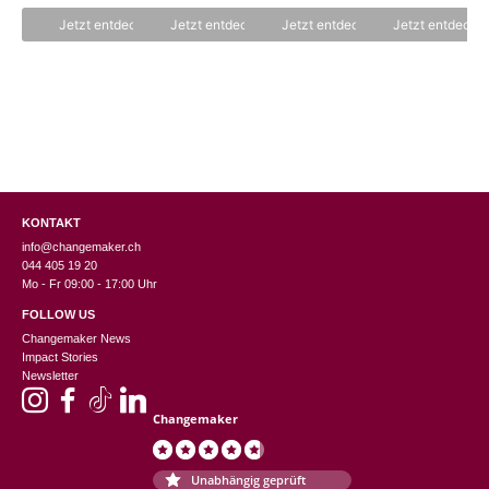
n
5
5
5
Jetzt entdecken
Jetzt entdecken
Jetzt entdecken
Jetzt entdecke
KONTAKT
info@changemaker.ch
044 405 19 20
Mo - Fr 09:00 - 17:00 Uhr
FOLLOW US
Changemaker News
Impact Stories
Newsletter
Changemaker
Unabhängig geprüft