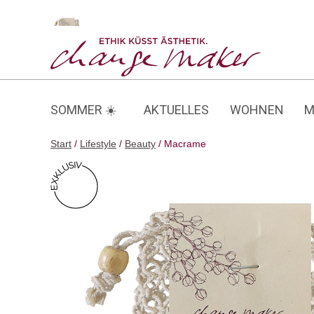
Zum
Inhalt
Macrame
springen
SOMMER ☀️
AKTUELLES
WOHNEN
M
Start
/
Lifestyle
/
Beauty
/ Macrame