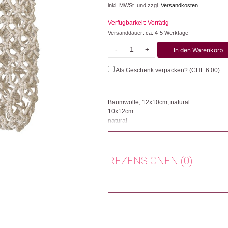
inkl. MWSt. und zzgl.
Versandkosten
Verfügbarkeit: Vorrätig
Versanddauer: ca. 4-5 Werktage
-
+
In den Warenkorb
Macrame
Menge
Als Geschenk verpacken? (
CHF
6.00
)
Baumwolle, 12x10cm, natural
10x12cm
natural
Das fair produzierte Seifensäckchen (WFTO z
werden und eignet sich mit seiner Makramee
Säckchen dafür, dass die Seifenresten dari
REZENSIONEN (0)
Seifenbeutel sollten von Hand gewaschen 
Herkunft: Schweiz
Produktion: Bangladesch
Susanne
(Verifizierter Käufer)
Artikelnummer: 108961.01
Zurich, Switzerland
Kategorien:
Lifestyle
,
Beauty
,
Muttertag 💖