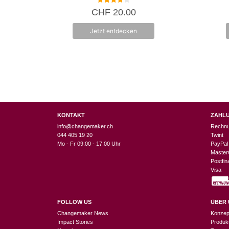
4.00
CHF
20.00
von 5
Jetzt entdecken
KONTAKT
ZAHL
info@changemaker.ch
Rechn
044 405 19 20
Twint
Mo - Fr 09:00 - 17:00 Uhr
PayPal
Master
Postfi
Visa
FOLLOW US
ÜBER 
Changemaker News
Konzep
Impact Stories
Produk