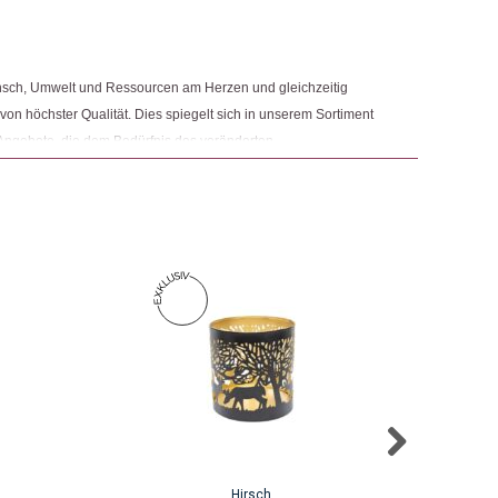
ngemaker Kriterium entsprechen:
Verifizierter Käufer)
–
22. April 2023
5
von 5
nsch, Umwelt und Ressourcen am Herzen und gleichzeitig
 von höchster Qualität. Dies spiegelt sich in unserem Sortiment
Angebote, die dem Bedürfnis des veränderten
 Nachhaltigkeit sowie der Modernisierung von Fair Trade und
r Käufer)
–
2. April 2022
r.
5
von 5
 Produkt gekauft haben, dürfen eine Rezension abgeben.
Hirsch