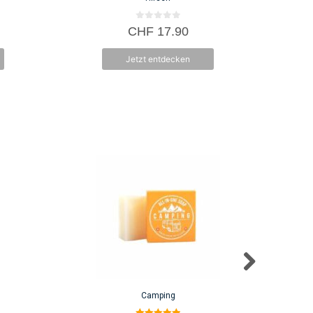
0
CHF
17.90
v
o
n
Jetzt entdecken
5
Camping