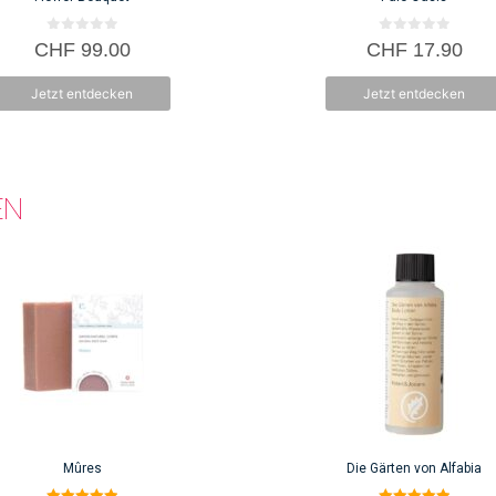
0
0
CHF
99.00
CHF
17.90
v
v
o
o
n
n
Jetzt entdecken
Jetzt entdecken
5
5
EN
Mûres
Die Gärten von Alfabia