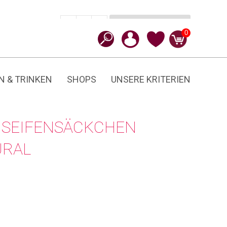
In den Warenkorb
CHF
6.90
-
+
Macrame
0
Menge
N & TRINKEN
SHOPS
UNSERE KRITERIEN
SEIFENSÄCKCHEN
URAL