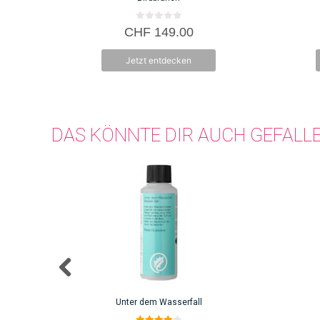
0
CHF
149.00
v
o
n
Jetzt entdecken
5
DAS KÖNNTE DIR AUCH GEFALL
Unter dem Wasserfall