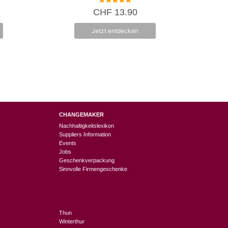
5.00
CHF
13.90
von 5
Jetzt entdecken
CHANGEMAKER
Nachhaltigkeitslexikon
Suppliers Information
Events
Jobs
Geschenkverpackung
Sinnvolle Firmengeschenke
Thun
Winterthur