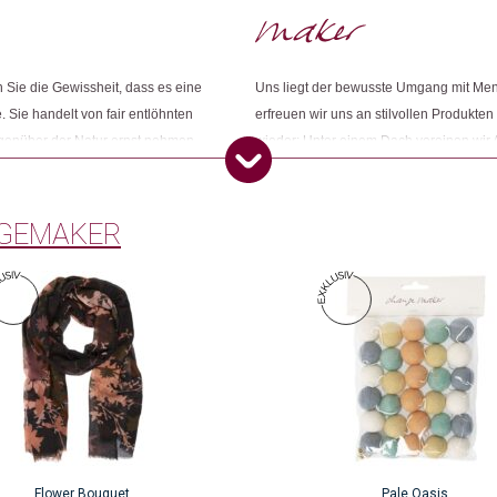
Weitere Produkte shoppen, die diesem Cha
Zuzana Mustafa Kolesárová
(
Zurich, Switzerland
Sie die Gewissheit, dass es eine
Uns liegt der bewusste Umgang mit Me
Super 👍
. Sie handelt von fair entlöhnten
erfreuen wir uns an stilvollen Produkten
Dieses Produkt weiterempfehlen:
egenüber der Natur ernst nehmen.
wieder: Unter einem Dach vereinen wir 
ness und ihr grünes Gewissen
Konsumbewusstseins nach mehr Sinn und
Carmen Schmutz
(Verifizierte
Öko entsprechen. Wir sind Changemake
GEMAKER
Nur angemeldete Kunden, die dieses
Flower Bouquet
Pale Oasis