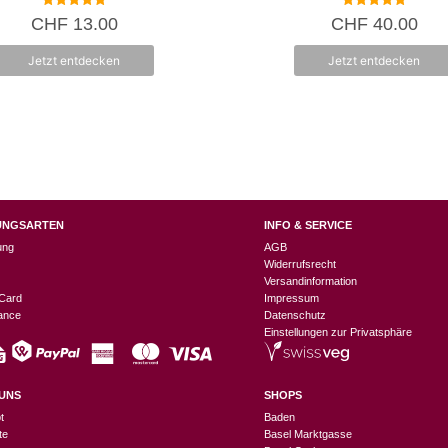
5.00
5.00
CHF
13.00
CHF
40.00
von 5
von 5
Jetzt entdecken
Jetzt entdecken
UNGSARTEN
INFO & SERVICE
ung
AGB
Widerrufsrecht
Versandinformation
Card
Impressum
nance
Datenschutz
Einstellungen zur Privatsphäre
UNS
SHOPS
t
Baden
te
Basel Marktgasse