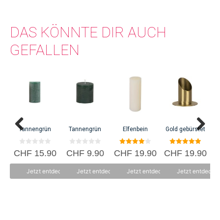
DAS KÖNNTE DIR AUCH
GEFALLEN
Tannengrün
Tannengrün
Elfenbein
Gold gebürstet
0
0
4.00
5.00
CHF
15.90
CHF
9.90
CHF
19.90
CHF
19.90
v
v
von 5
von 5
o
o
n
n
Jetzt entdecken
Jetzt entdecken
Jetzt entdecken
Jetzt entdecke
5
5