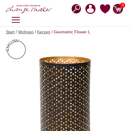
Zum
0
Inhalt
springen
MENÜ
Start
/
Wohnen
/
Kerzen
/ Geometric Flower L