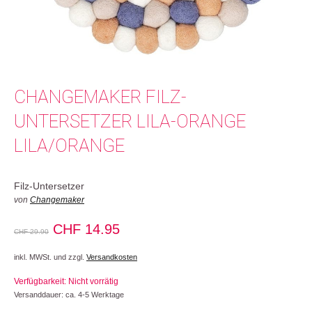
CHANGEMAKER FILZ-
UNTERSETZER LILA-ORANGE
LILA/ORANGE
Filz-Untersetzer
von
Changemaker
Ursprünglicher
Aktueller
CHF
14.95
CHF
29.90
Preis
Preis
inkl. MWSt. und zzgl.
Versandkosten
war:
ist:
Verfügbarkeit: Nicht vorrätig
CHF 29.90
CHF 14.95.
Versanddauer: ca. 4-5 Werktage