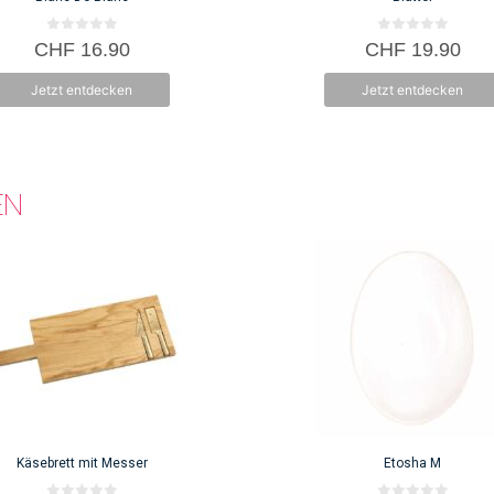
0
0
CHF
16.90
CHF
19.90
v
v
o
o
n
n
Jetzt entdecken
Jetzt entdecken
5
5
EN
Käsebrett mit Messer
Etosha M