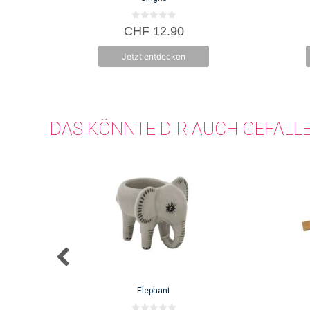
0
CHF
12.90
v
o
n
Jetzt entdecken
5
DAS KÖNNTE DIR AUCH GEFALL
Elephant