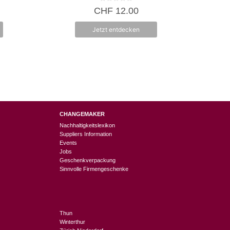
0
CHF
12.00
v
o
n
Jetzt entdecken
5
CHANGEMAKER
Nachhaltigkeitslexikon
Suppliers Information
Events
Jobs
Geschenkverpackung
Sinnvolle Firmengeschenke
Thun
Winterthur