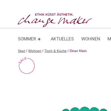
Zum
Inhalt
Dirari Klein
springen
SOMMER ☀️
AKTUELLES
WOHNEN
M
Start
/
Wohnen
/
Tisch & Küche
/ Dirari Klein