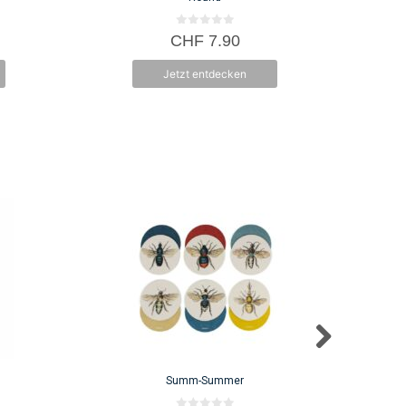
der
Produktseit
0
CHF
7.90
v
gewählt
o
n
werden
Jetzt entdecken
5
Summ-Summer