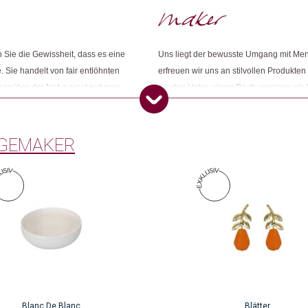
Sie die Gewissheit, dass es eine
Uns liegt der bewusste Umgang mit Me
Dieses Produkt weiterempfehlen:
. Sie handelt von fair entlöhnten
erfreuen wir uns an stilvollen Produkten
egenüber der Natur ernst nehmen.
wieder: Unter einem Dach vereinen wir 
ness und ihr grünes Gewissen
Konsumbewusstseins nach mehr Sinn und
Öko entsprechen. Wir sind Changemake
GEMAKER
Blanc De Blanc
Blätter