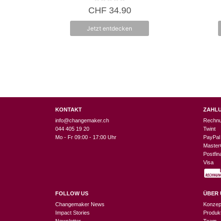
0
CHF
34.90
v
o
n
Jetzt entdecken
5
KONTAKT
ZAHL
info@changemaker.ch
Rechn
044 405 19 20
Twint
Mo - Fr 09:00 - 17:00 Uhr
PayPal
Master
Postfi
Visa
FOLLOW US
ÜBER 
Changemaker News
Konzep
Impact Stories
Produk