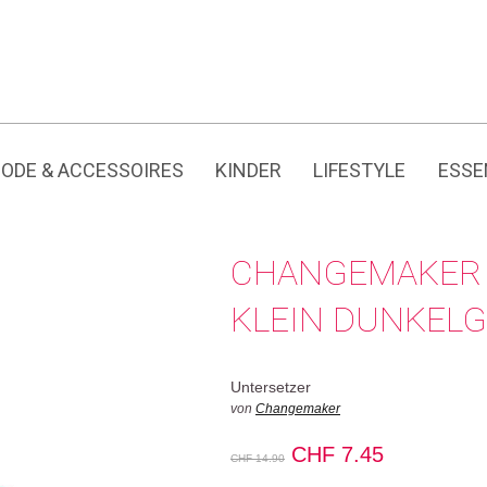
Jedes Produkt hat seine eigene Geschichte.
CH
ODE & ACCESSOIRES
KINDER
LIFESTYLE
ESSE
CHANGEMAKER 
KLEIN DUNKEL
Untersetzer
von
Changemaker
Ursprünglicher
Aktueller
CHF
7.45
CHF
14.90
Preis
Preis