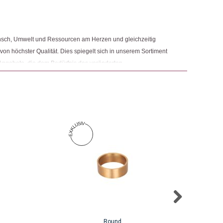
nsch, Umwelt und Ressourcen am Herzen und gleichzeitig
 von höchster Qualität. Dies spiegelt sich in unserem Sortiment
Angebote, die dem Bedürfnis des veränderten
 Nachhaltigkeit sowie der Modernisierung von Fair Trade und
r.
Dieses
Produkt
weist
mehrere
Varianten
auf.
Die
Optionen
können
auf
Round