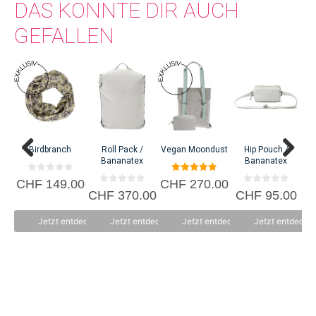
DAS KÖNNTE DIR AUCH
GEFALLEN
Birdbranch
Roll Pack /
Vegan Moondust
Hip Pouch /
Bananatex
Bananatex
0
5.00
CHF
149.00
CHF
270.00
C
v
von 5
0
0
CHF
370.00
CHF
95.00
o
v
v
n
o
o
5
n
n
Jetzt entdecken
Jetzt entdecken
Jetzt entdecken
Jetzt entdecke
5
5