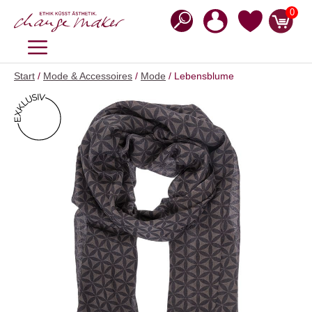
Zum
0
Inhalt
springen
MENÜ
Start
/
Mode & Accessoires
/
Mode
/ Lebensblume