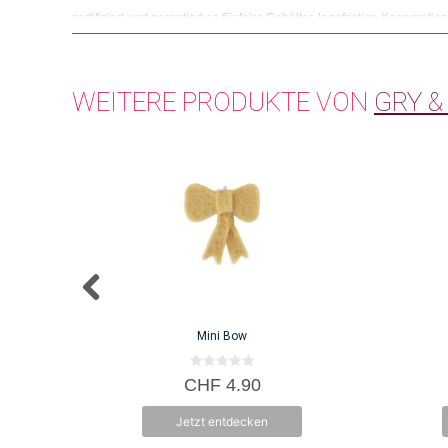
zertifiziert und garantiert so für faire Gehälter, langfristige Kooperat
betriebliche Hygiene und Einschulung von Kinder.
WEITERE PRODUKTE VON
GRY &
Mini Bow
0
CHF
4.90
v
o
n
Jetzt entdecken
5