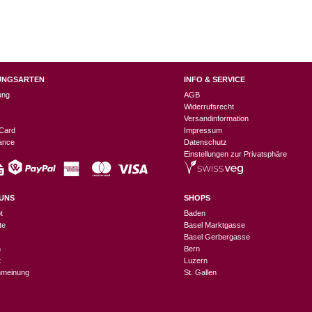
UNGSARTEN
INFO & SERVICE
ung
AGB
Widerrufsrecht
Versandinformation
Card
Impressum
nance
Datenschutz
Einstellungen zur Privatsphäre
UNS
SHOPS
t
Baden
te
Basel Marktgasse
Basel Gerbergasse
n
Bern
t
Luzern
meinung
St. Gallen