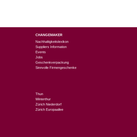
CHANGEMAKER
Nachhaltigkeitslexikon
Suppliers Information
Events
Jobs
Geschenkverpackung
Sinnvolle Firmengeschenke
Thun
Winterthur
Zürich Niederdorf
Zürich Europaallee