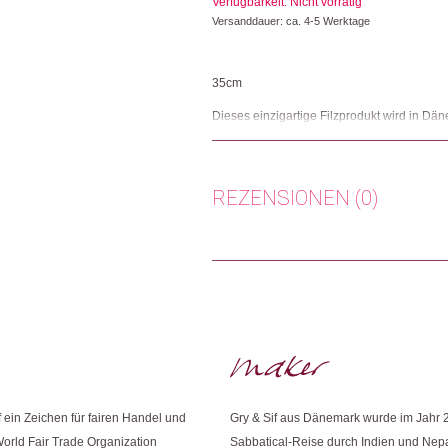
Verfügbarkeit: Nicht vorrätig
Versanddauer: ca. 4-5 Werktage
35cm
Dieses einzigartige Filzprodukt wird in Dä
erfahrenen nepalesischen Frauen handgeferti
Herkunft: Dänemark
Produktion: Nepal
REZENSIONEN (0)
Artikelnummer: 111909.13
Kategorien:
Deko
,
Wohnen
Es gibt noch keine Rezensionen.
Weitere Produkte shoppen, die diesem Cha
Nur angemeldete Kunden, die dieses
Dieses Produkt weiterempfehlen:
f ein Zeichen für fairen Handel und
Gry & Sif aus Dänemark wurde im Jahr 
World Fair Trade Organization
Sabbatical-Reise durch Indien und Nep