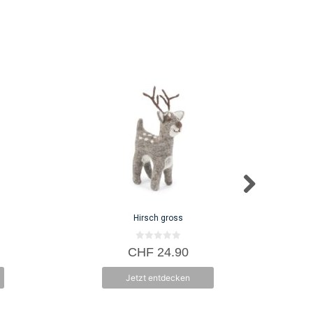
Hirsch gross
0
CHF
24.90
v
o
n
Jetzt entdecken
5