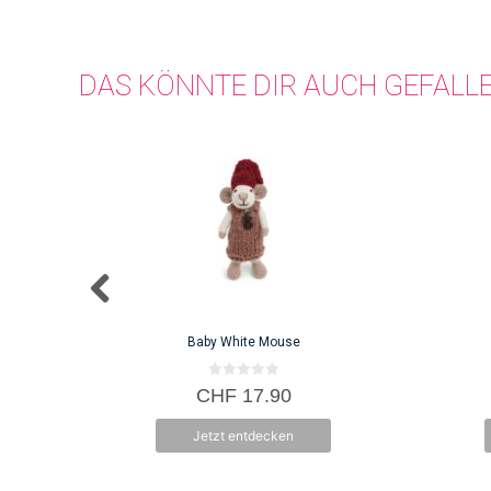
DAS KÖNNTE DIR AUCH GEFALL
Baby White Mouse
0
CHF
17.90
v
o
n
Jetzt entdecken
5