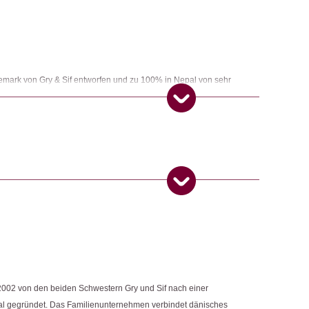
nemark von Gry & Sif entworfen und zu 100% in Nepal von sehr
gt. Gry & Sif ist ein Fair-Trade-zertifiziertes Unternehmen.
ngemaker Kriterium entsprechen:
 Produkt gekauft haben, dürfen eine Rezension abgeben.
2002 von den beiden Schwestern Gry und Sif nach einer
al gegründet. Das Familienunternehmen verbindet dänisches