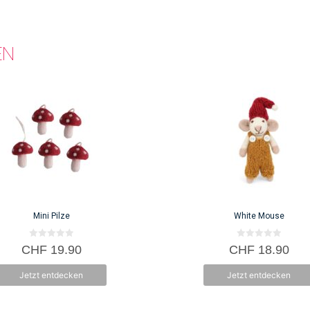
EN
Mini Pilze
White Mouse
0
0
CHF
19.90
CHF
18.90
v
v
o
o
n
n
Jetzt entdecken
Jetzt entdecken
5
5