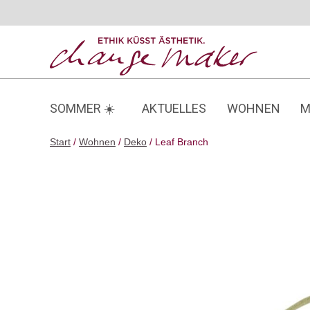
Zum
Inhalt
springen
SOMMER ☀️
AKTUELLES
WOHNEN
M
Start
/
Wohnen
/
Deko
/ Leaf Branch