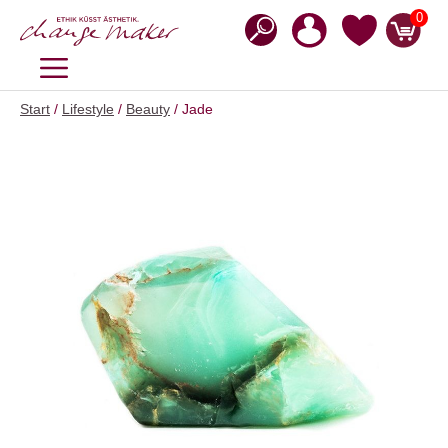
Zum
0
Inhalt
springen
MENÜ
Start
/
Lifestyle
/
Beauty
/ Jade