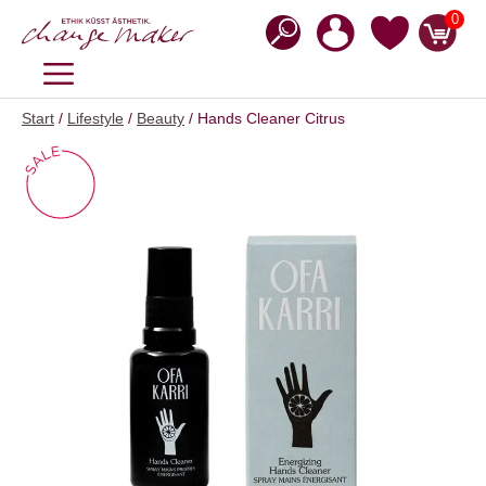
Zum
0
Inhalt
springen
MENÜ
Start
/
Lifestyle
/
Beauty
/ Hands Cleaner Citrus