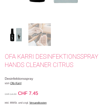
OFA KARRI DESINFEKTIONSSPRAY
HANDS CLEANER CITRUS
Desinfektionsspray
von
Ofa Karri
Ursprünglicher
Aktueller
CHF
7.45
CHF
14.90
Preis
Preis
inkl. MWSt. und zzgl.
Versandkosten