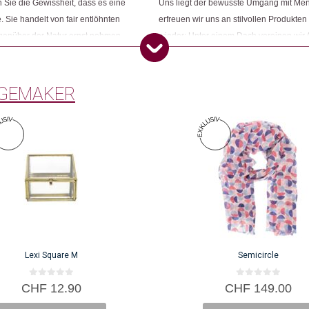
Sie die Gewissheit, dass es eine
Uns liegt der bewusste Umgang mit Me
Dieses Produkt weiterempfehlen:
. Sie handelt von fair entlöhnten
erfreuen wir uns an stilvollen Produkten
egenüber der Natur ernst nehmen.
wieder: Unter einem Dach vereinen wir 
ness und ihr grünes Gewissen
Konsumbewusstseins nach mehr Sinn und
Öko entsprechen. Wir sind Changemake
GEMAKER
Lexi Square M
Semicircle
0
0
CHF
12.90
CHF
149.00
v
v
o
o
n
n