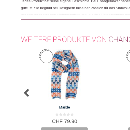
Jedes Produkt hat seine eigene Geschichte. Bei Changemaker haben 
gute ist. Sie beginnt bei Designern mit einer Passion für das Sinnvolle
ArbeiterInnen und von Kleinmanufakturen, die ihre Verantwortung g
Und sie endet mit Menschen wie Ihnen, die beim Einkaufen auf Fair
achten.
WEITERE PRODUKTE VON
CHAN
Marble
0
CHF
79.90
v
o
n