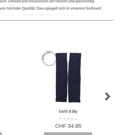
nsch, Umwelt und Ressourcen am Herzen und gleichzeitig
 von höchster Qualität. Dies spiegelt sich in unserem Sortiment
Angebote, die dem Bedürfnis des veränderten
 Nachhaltigkeit sowie der Modernisierung von Fair Trade und
r.
Earth & Sky
0
CHF
34.95
v
o
n