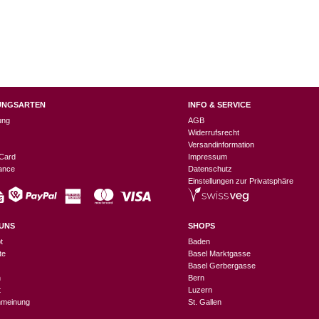
UNGSARTEN
INFO & SERVICE
ung
AGB
Widerrufsrecht
Versandinformation
Card
Impressum
nance
Datenschutz
Einstellungen zur Privatsphäre
UNS
SHOPS
t
Baden
te
Basel Marktgasse
Basel Gerbergasse
n
Bern
t
Luzern
meinung
St. Gallen