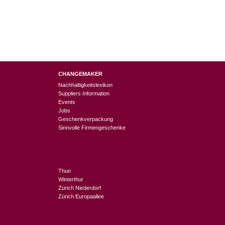
CHANGEMAKER
Nachhaltigkeitslexikon
Suppliers Information
Events
Jobs
Geschenkverpackung
Sinnvolle Firmengeschenke
Thun
Winterthur
Zürich Niederdorf
Zürich Europaallee