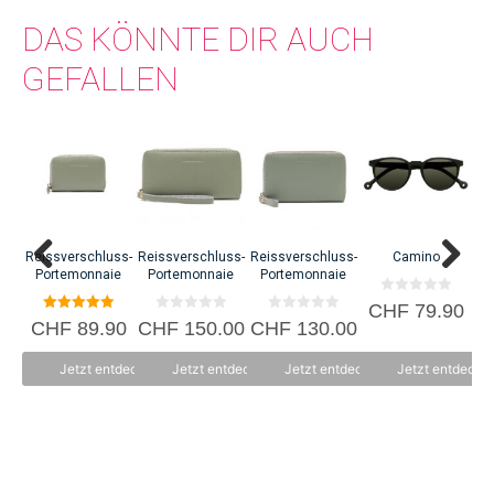
DAS KÖNNTE DIR AUCH
GEFALLEN
Reissverschluss-
Reissverschluss-
Reissverschluss-
Camino
Sc
Portemonnaie
Portemonnaie
Portemonnaie
0
CHF
79.90
v
5.00
0
0
CHF
89.90
CHF
150.00
CHF
130.00
C
o
von 5
v
v
n
o
o
5
n
n
Jetzt entdecken
Jetzt entdecken
Jetzt entdecken
Jetzt entdecke
5
5