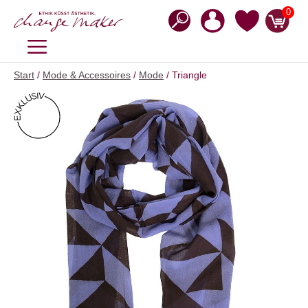
Zum
0
Inhalt
springen
MENÜ
Start
/
Mode & Accessoires
/
Mode
/ Triangle