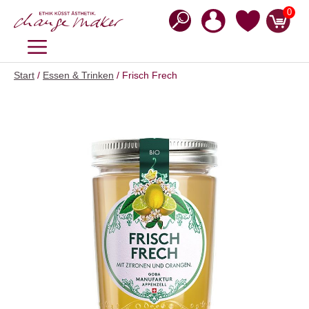
Zum
0
Inhalt
springen
MENÜ
Start
/
Essen & Trinken
/ Frisch Frech