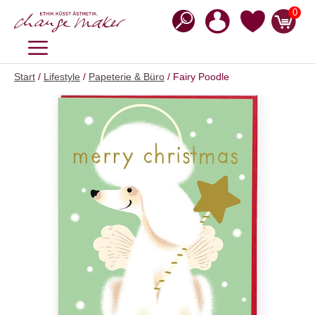
Zum
0
Inhalt
springen
MENÜ
Start
/
Lifestyle
/
Papeterie & Büro
/ Fairy Poodle