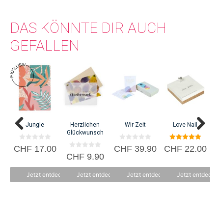
DAS KÖNNTE DIR AUCH
GEFALLEN
Jungle
Herzlichen
Wir-Zeit
Love Nail
Glückwunsch
0
0
5.00
CHF
17.00
CHF
39.90
CHF
22.00
v
v
von 5
0
CHF
9.90
o
o
v
n
n
o
5
5
n
Jetzt entdecken
Jetzt entdecken
Jetzt entdecken
Jetzt entdecke
5