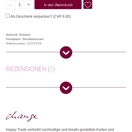
-
+
In den Warenkorb
Fairy
Poodle
Als Geschenk verpacken? (
CHF
6.00
)
Menge
Herkunft: Schweiz
Produktion: Grossbritannien
Artikelnummer: 112373.03
Kategorien:
Lifestyle
,
Papeterie & Büro
,
Weihnachtsgeschenke
Weitere Produkte shoppen, die diesem Changemaker Kriterium
REZENSIONEN (1)
entsprechen:
Anonym
(Verifizierter Käufer)
–
7. Januar
2026
5
von 5
Dieses Produkt weiterempfehlen:
Switzerland
Nur angemeldete Kunden, die dieses Produkt gekauft haben,
dürfen eine Rezension abgeben.
Happy Trade vertreibt nachhaltige und kreativ gestaltete Karten und