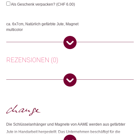
Menge
Als Geschenk verpacken? (
CHF
6.00
)
ca. 6x7cm, Natürlich gefärbte Jute, Magnet
multicolor
Herkunft: Schweiz
Produktion: Indien
Artikelnummer: 111282.02
REZENSIONEN (0)
Kategorien:
Wohnen
Weitere Produkte shoppen, die diesem Changemaker Kriterium
Es gibt noch keine Rezensionen.
entsprechen:
Nur angemeldete Kunden, die dieses Produkt gekauft haben,
dürfen eine Rezension abgeben.
Dieses Produkt weiterempfehlen:
Die Schlüsselanhänger und Magnete von AAME werden aus gefärbter
Jute in Handarbeit hergestellt. Das Unternehmen beschäftigt für die
Herstellung der Produkte Frauen, welche sich durch ihre Arbeit