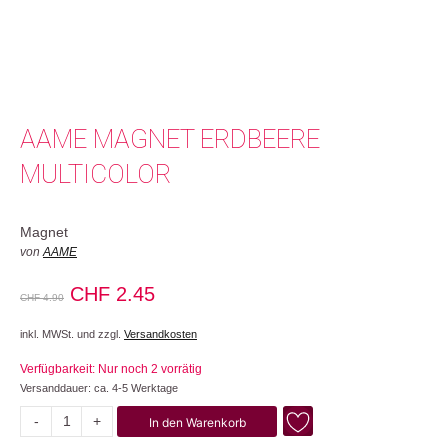
AAME MAGNET ERDBEERE
MULTICOLOR
Magnet
von
AAME
Ursprünglicher
Aktueller
CHF
2.45
CHF
4.90
Preis
Preis
inkl. MWSt. und zzgl.
Versandkosten
war:
ist:
Verfügbarkeit: Nur noch 2 vorrätig
CHF 4.90
CHF 2.45.
Versanddauer: ca. 4-5 Werktage
-
+
In den Warenkorb
Erdbeere