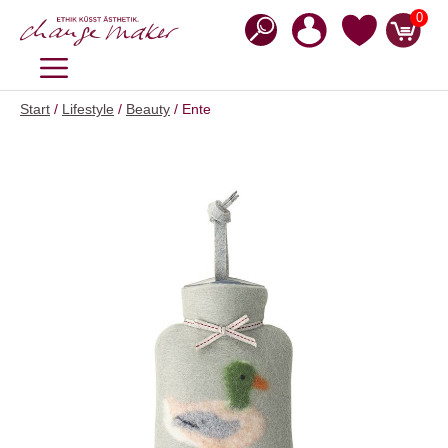
Zum
0
Inhalt
springen
MENÜ
Start
/
Lifestyle
/
Beauty
/ Ente