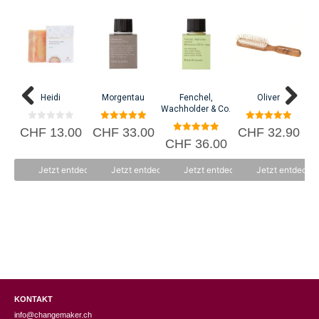
C
Heidi
Morgentau
Fenchel,
Oliver
Wachholder & Co.
0
5.00
5.00
CHF
13.00
CHF
33.00
CHF
32.90
v
von 5
von 5
5.00
CHF
36.00
o
von 5
n
5
Jetzt entdecken
Jetzt entdecken
Jetzt entdecken
Jetzt entdecke
KONTAKT
info@changemaker.ch