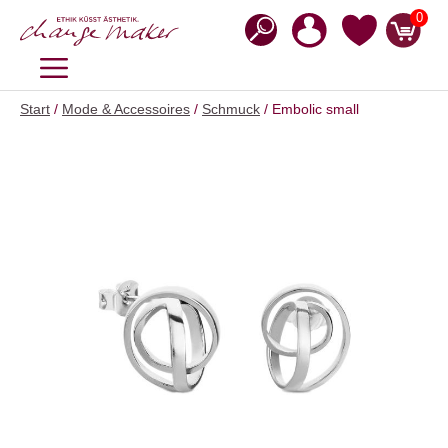
Zum
0
Inhalt
springen
MENÜ
Start
/
Mode & Accessoires
/
Schmuck
/ Embolic small